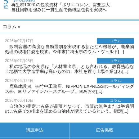
再生材100％の包装資材「ポリエコレン」需要拡大
自社回収を強みに一貫生産で循環型包装を実現へ
コラム »
2026年07月17日
コラム
飲料容器の高度な自動選別を実現する新たなAI機器が、廃棄物
処理の現場に姿を現す。今年末に埼玉県のウム・ヴェルト[...]
2026年07月08日
コラム
私の地元の奈良県は「人材輩出県」とも言われる。教育熱心な
土地柄で大学進学率は高いものの、本社を置く上場企業はわ[...]
2026年06月24日
コラム
鹿島建設㈱、㈱竹中工務店、NIPPON EXPRESSホールディング
ス㈱、㈱リファインバースグループ、㈱あおぞ[...]
2026年06月10日
コラム
自治体の指定ごみ袋が品薄となって、市販の無色または半透明
のごみ袋での排出を認める自治体が増えているという。指定[...]
講読申込
広告掲載