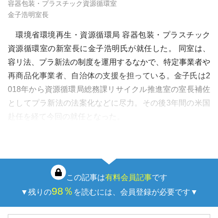
容器包装・プラスチック資源循環室
金子浩明室長
環境省環境再生・資源循環局 容器包装・プラスチック
資源循環室の新室長に金子浩明氏が就任した。 同室は、
容リ法、プラ新法の制度を運用するなかで、特定事業者や
再商品化事業者、自治体の支援を担っている。金子氏は2
018年から資源循環局総務課リサイクル推進室の室長補佐
としてプラ新法の法案化などに尽力。その後3年間の米国
赴任を経て今回の就任となった。
また、金子氏は8月上旬にスイス・ジュネーブで開催
さ…
この記事は
有料会員記事
です
98％
▼残りの
を読むには、会員登録が必要です▼