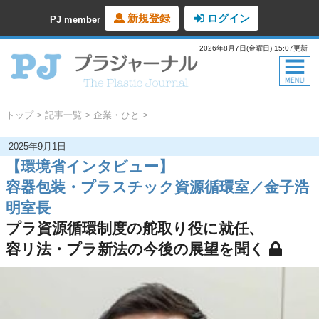
新規登録
ログイン
PJ member
2026年8月7日(金曜日) 15:07更新
トップ
記事一覧
企業・ひと
2025年9月1日
【環境省インタビュー】
容器包装・プラスチック資源循環室／金子浩
明室長
プラ資源循環制度の舵取り役に就任、
容リ法・プラ新法の今後の展望を聞く