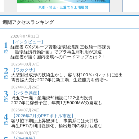
週間アクセスランキング
2026年07月31日
【インタビュー】
経産省 GXグループ資源循環経済課 三牧純一郎課長
「循環経済行動計画」でプラ再生材利用が加速
経産省が描く国内循環へのロードマップとは？！
2026年08月07日
【ワカクサ】
大型射出成形の技術生かし、容リ材100％パレットに進出
需要拡大受け2027年に新工場、生産能力を倍増へ
2024年01月26日
【シタラ興産】
埼玉で一廃・産廃焼却施設に122億円投資
2027年に稼働予定、年間1万5000MWの発電も
2026年07月24日
【2026年7月のPETボトル市況】
容リ協下期は上昇観測も、事業系には天井感
再生PETの利用義務化、輸出規制の検討も進む
2026年08月07日
【和光紙器】