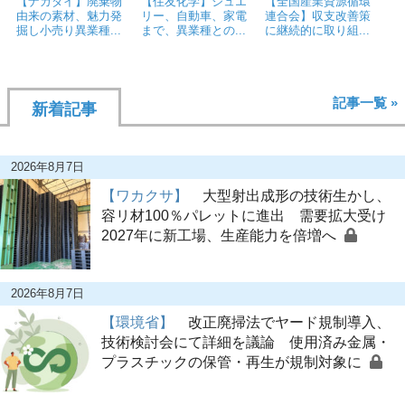
【ナカダイ】廃棄物
【住友化学】ジュエ
【全国産業資源循環
由来の素材、魅力発
リー、自動車、家電
連合会】収支改善策
掘し小売り異業種...
まで、異業種との...
に継続的に取り組...
記事一覧 »
新着記事
2026年8月7日
【ワカクサ】
大型射出成形の技術生かし、
容リ材100％パレットに進出 需要拡大受け
2027年に新工場、生産能力を倍増へ
2026年8月7日
【環境省】
改正廃掃法でヤード規制導入、
技術検討会にて詳細を議論 使用済み金属・
プラスチックの保管・再生が規制対象に