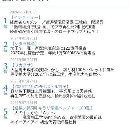
2026年07月31日
【インタビュー】
経産省 GXグループ資源循環経済課 三牧純一郎課長
「循環経済行動計画」でプラ再生材利用が加速
経産省が描く国内循環へのロードマップとは？！
2024年01月26日
【シタラ興産】
埼玉で一廃・産廃焼却施設に122億円投資
2027年に稼働予定、年間1万5000MWの発電も
2026年08月07日
【ワカクサ】
大型射出成形の技術生かし、容リ材100％パレットに進出
需要拡大受け2027年に新工場、生産能力を倍増へ
2026年07月24日
【2026年7月のPETボトル市況】
容リ協下期は上昇観測も、事業系には天井感
再生PETの利用義務化、輸出規制の検討も進む
2026年07月31日
【連載／第5回 キラリ環境ベンチャー100選】
「人の手」から「AI」へ
廃棄物工学×AIで進める、資源循環の最前線
㈱イーアイアイ 胡浩代表取締役社長