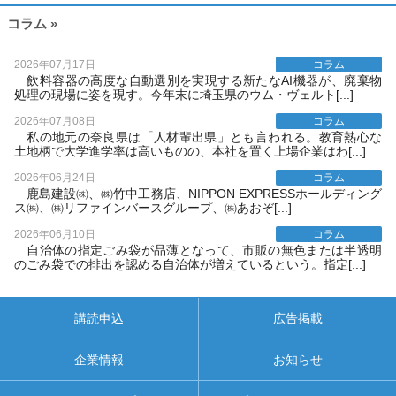
コラム »
2026年07月17日
コラム
飲料容器の高度な自動選別を実現する新たなAI機器が、廃棄物
処理の現場に姿を現す。今年末に埼玉県のウム・ヴェルト[...]
2026年07月08日
コラム
私の地元の奈良県は「人材輩出県」とも言われる。教育熱心な
土地柄で大学進学率は高いものの、本社を置く上場企業はわ[...]
2026年06月24日
コラム
鹿島建設㈱、㈱竹中工務店、NIPPON EXPRESSホールディング
ス㈱、㈱リファインバースグループ、㈱あおぞ[...]
2026年06月10日
コラム
自治体の指定ごみ袋が品薄となって、市販の無色または半透明
のごみ袋での排出を認める自治体が増えているという。指定[...]
講読申込
広告掲載
企業情報
お知らせ