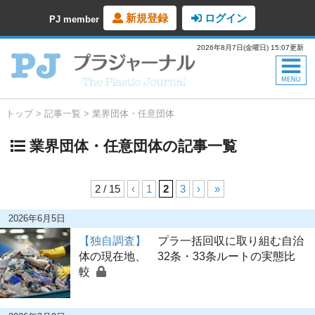
新規登録
ログイン
PJ member
2026年8月7日(金曜日) 15:07更新
トップ
記事一覧
業界団体・任意団体
業界団体・任意団体の記事一覧
2 / 15
‹
1
2
3
›
»
2026年6月5日
【独自調査】
プラ一括回収に取り組む自治
体の現在地、 32条・33条ルートの実態比
較