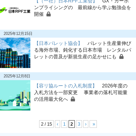
【（一社）日本RPF工業会】
GX・カーボ
ンプライシングの 最前線から学ぶ勉強会を
開催
2025年12月15日
【日本パレット協会】
パレット生産量伸び
る海外市場、鈍化する日本市場 レンタルパ
レットの普及が新規生産の足かせにも
2025年12月8日
【容リ協ルートの入札制度】
2026年度の
入札方法を一部変更 事業者の落札可能量
の活用最大化へ
2 / 15
‹
1
2
3
›
»