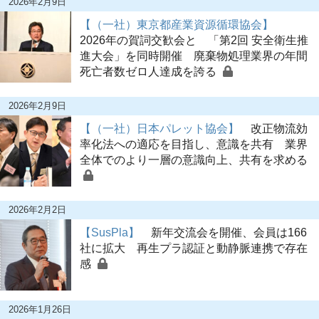
2026年2月9日
【（一社）東京都産業資源循環協会】
2026年の賀詞交歓会と 「第2回 安全衛生推
進大会」を同時開催 廃棄物処理業界の年間
死亡者数ゼロ人達成を誇る
2026年2月9日
【（一社）日本パレット協会】
改正物流効
率化法への適応を目指し、意識を共有 業界
全体でのより一層の意識向上、共有を求める
2026年2月2日
【SusPla】
新年交流会を開催、会員は166
社に拡大 再生プラ認証と動静脈連携で存在
感
2026年1月26日