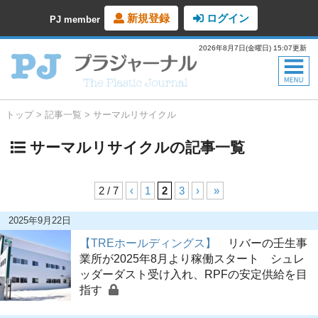
新規登録
ログイン
PJ member
2026年8月7日(金曜日) 15:07更新
トップ
記事一覧
サーマルリサイクル
サーマルリサイクルの記事一覧
2 / 7
‹
1
2
3
›
»
2025年9月22日
【TREホールディングス】
リバーの壬生事
業所が2025年8月より稼働スタート シュレ
ッダーダスト受け入れ、RPFの安定供給を目
指す