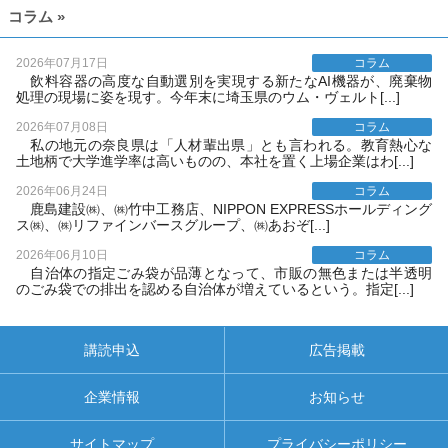
コラム »
2026年07月17日
コラム
飲料容器の高度な自動選別を実現する新たなAI機器が、廃棄物
処理の現場に姿を現す。今年末に埼玉県のウム・ヴェルト[...]
2026年07月08日
コラム
私の地元の奈良県は「人材輩出県」とも言われる。教育熱心な
土地柄で大学進学率は高いものの、本社を置く上場企業はわ[...]
2026年06月24日
コラム
鹿島建設㈱、㈱竹中工務店、NIPPON EXPRESSホールディング
ス㈱、㈱リファインバースグループ、㈱あおぞ[...]
2026年06月10日
コラム
自治体の指定ごみ袋が品薄となって、市販の無色または半透明
のごみ袋での排出を認める自治体が増えているという。指定[...]
講読申込
広告掲載
企業情報
お知らせ
サイトマップ
プライバシーポリシー