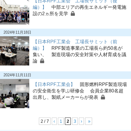
【日本RPF工業会 工場長サミット（後
編）】
中部エリアの再生エネルギー発電施
設の2ヵ所を見学
2024年11月18日
【日本RPF工業会 工場長サミット（前
編）】
RPF製造事業の工場長ら約50名が
集い、 製造現場の安全対策や人材育成を議
論
2024年11月11日
【日本RPF工業会】
固形燃料RPF製造現場
の安全衛生を学ぶ研修会 会員企業80名超
出席し、製紙メーカーらが発表
2 / 7
‹
1
2
3
›
»