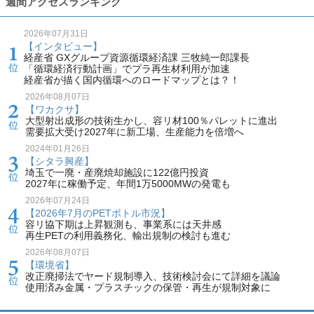
週間アクセスランキング
2026年07月31日
【インタビュー】
経産省 GXグループ資源循環経済課 三牧純一郎課長
「循環経済行動計画」でプラ再生材利用が加速
経産省が描く国内循環へのロードマップとは？！
2026年08月07日
【ワカクサ】
大型射出成形の技術生かし、容リ材100％パレットに進出
需要拡大受け2027年に新工場、生産能力を倍増へ
2024年01月26日
【シタラ興産】
埼玉で一廃・産廃焼却施設に122億円投資
2027年に稼働予定、年間1万5000MWの発電も
2026年07月24日
【2026年7月のPETボトル市況】
容リ協下期は上昇観測も、事業系には天井感
再生PETの利用義務化、輸出規制の検討も進む
2026年08月07日
【環境省】
改正廃掃法でヤード規制導入、技術検討会にて詳細を議論
使用済み金属・プラスチックの保管・再生が規制対象に