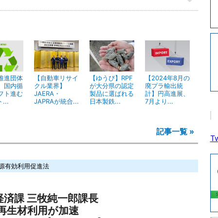
推進団体
【自動車リサイ
【ゆうび】RPF
【2024年8月の
】国内循
クル業界】
が大分県の認定
廃プラ輸出統
フト進む
JAERA・
製品に選ばれる
計】円高進展、
...
JAPRAが統合...
日本製鉄...
7月より...
記事一覧 »
Tw
源有効利用促進法
経済課 三牧純一郎課長
再生材利用が加速