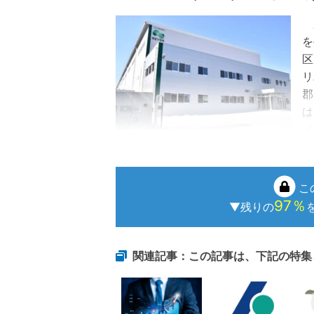
廃
を
区
リ
郡
は
イ
リバー壬生事業所の外観
残
こ
97％
▼残りの
関連記事：この記事は、下記の特集