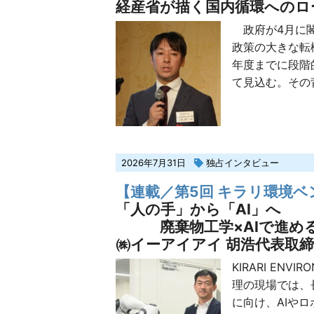
経産省が描く国内循環へのロ
政府が4月に閣
政策の大きな転
年度までに段階
て見込む。その背
2026年7月31日
独占インタビュー
【連載／第5回 キラリ環境ベ
「人の手」から「AI」へ
廃棄物工学×AIで進める
㈱イーアイアイ 胡浩代表取
KIRARI ENVI
理の現場では、
に向け、AIやロ