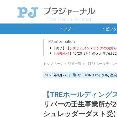
トップ
トピック
SDGs・E
PJ information
【終了】
【システムメンテナンスのお知
プラ新法
【お知らせ】
10/20（月）のメルマガは
海洋プラ・
トップページ
記事一覧
【TREホールディン
カーボンニ
2025年9月22日
サーマルリサイクル
,
産廃
バーゼル条約
新規設備・工
【TREホールディング
独占イン
リバーの壬生事業所が2
連載コ
シュレッダーダスト受け