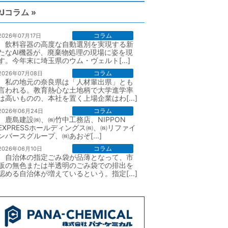
PJコラム »
コラム
2026年07月17日
飲料容器の高度な自動選別を実現する新
たなAI機器が、廃棄物処理の現場に姿を現
す。今年末に埼玉県のウム・ヴェルト[...]
コラム
2026年07月08日
私の地元の奈良県は「人材輩出県」とも
言われる。教育熱心な土地柄で大学進学率
は高いものの、本社を置く上場企業はわ[...]
コラム
2026年06月24日
鹿島建設㈱、㈱竹中工務店、NIPPON
EXPRESSホールディングス㈱、㈱リファイ
ンバースグループ、㈱あおぞ[...]
コラム
2026年06月10日
自治体の指定ごみ袋が品薄となって、市
販の無色または半透明のごみ袋での排出を
認める自治体が増えているという。指定[...]