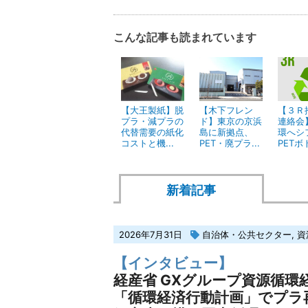
こんな記事も読まれています
【大王製紙】脱
【木下フレン
【３Ｒ
プラ・減プラの
ド】東京の京浜
連絡会
代替需要の紙化
島に新拠点、
環へシ
コストと機...
PET・廃プラ...
PETボト
新着記事
2026年7月31日
自治体・公共セクター
,
資
【インタビュー】
経産省 GXグループ資源循環
「循環経済行動計画」でプラ