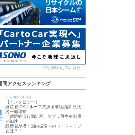
－
広告掲載のお問い合せ
－
週間アクセスランキング
2026年07月31日
【インタビュー】
経産省 GXグループ資源循環経済課 三牧
純一郎課長
「循環経済行動計画」でプラ再生材利用
が加速
経産省が描く国内循環へのロードマップ
とは？！