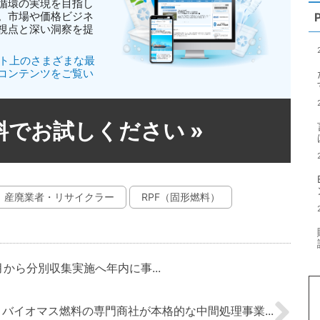
循環の実現を目指し
。市場や価格ビジネ
視点と深い洞察を提
イト上のさまざまな最
コンテンツをご覧い
無料でお試しください
»
産廃業者・リサイクラー
RPF（固形燃料）
月から分別収集実施へ年内に事...
】バイオマス燃料の専門商社が本格的な中間処理事業...