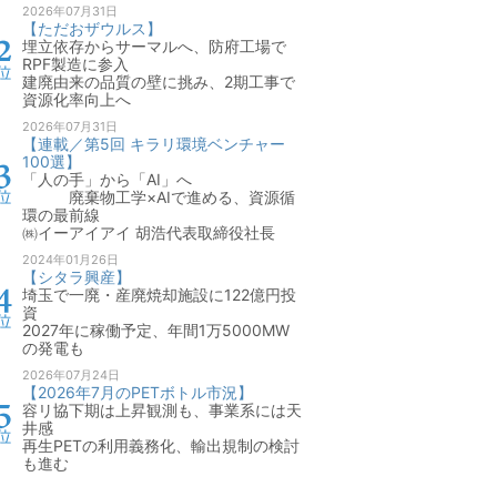
2026年07月31日
【ただおザウルス】
埋立依存からサーマルへ、防府工場で
RPF製造に参入
建廃由来の品質の壁に挑み、2期工事で
資源化率向上へ
2026年07月31日
【連載／第5回 キラリ環境ベンチャー
100選】
「人の手」から「AI」へ
廃棄物工学×AIで進める、資源循
環の最前線
㈱イーアイアイ 胡浩代表取締役社長
2024年01月26日
【シタラ興産】
埼玉で一廃・産廃焼却施設に122億円投
資
2027年に稼働予定、年間1万5000MW
の発電も
2026年07月24日
【2026年7月のPETボトル市況】
容リ協下期は上昇観測も、事業系には天
井感
再生PETの利用義務化、輸出規制の検討
も進む