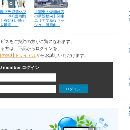
廃プラ資源化フ
【関東の焼却施設
ー・RPF設備動
の新設動向】関東
】有効利用率が
エリアで新設ラッ
去最高、...
シュ、混廃向...
ービスをご契約の方がご覧になれます。
いる方は、下記からログインを、
月の無料トライアル
からお試しいただけます。
J member ログイン