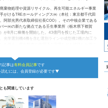
棄物処理や資源リサイクル、再生可能エネルギー事業
手がけるTREホールディングス㈱（本社：東京都千代田
、阿部光男代表取締役社長COO）。その中核企業である
バー㈱の新たな拠点である壬生事業所（栃木県下都賀
）が8月に稼働を開始した。43億円を投じた工場内に
、光学選別機4機を含む選別ラインや成型機2機の加工ラ
ンを備え、廃自動車や使用済み家電などを破砕した後に
るシュレッダーダストを年間で最…
の記事は
有料会員記事
です
を読むには、会員登録が必要です▼
とも関連しています