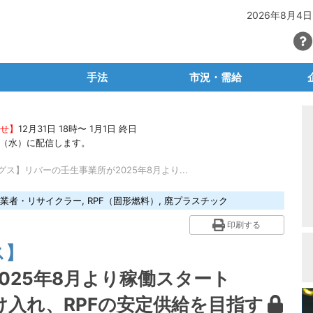
2026年8月4日
手法
市況・需給
SG・CSR
マテリアルリサイクル
PETボトル
らせ】
12月31日 18時〜 1月1日 終日
・容リ法
ケミカルリサイクル
有価物プラスチック
石油
22（水）に配信します。
ごみ問題
サーマルリサイクル
産廃プラ
再生
グス】リバーの壬生事業所が2025年8月より...
ュートラル
生分解性プラ・バイオプラ
容リプラ・製品プラ
素
業者・リサイクラー
,
RPF（固形燃料）
,
廃プラスチック
等輸出入規制
脱プラ容器包装
プラ関連統計
産廃
印刷する
場レポート
廃プラの輸出入
自
ス】
タビュー
海外マーケット
025年8月より稼働スタート
ラム
業
入れ、RPFの安定供給を目指す