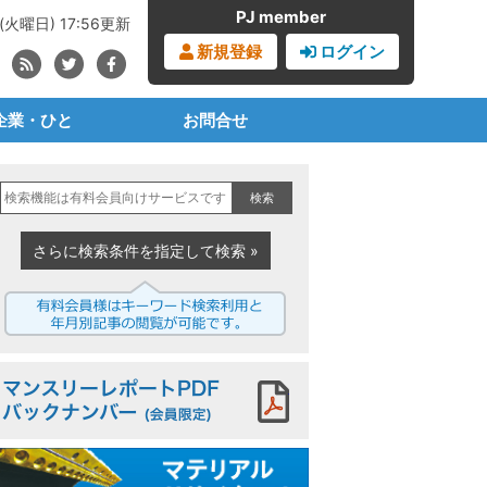
PJ member
(火曜日) 17:56更新
新規登録
ログイン
企業・ひと
お問合せ
ブランドオーナー
見積書・請求書依頼
検索
・化学・樹脂メーカー
購読の申込み
事業者・成形メーカー
広告の申込み
さらに検索条件を指定して検索 »
材メーカー・商社
プラジャーナルとは
業者・リサイクラー
PJからのお知らせ
治体・公共セクター
マンスリーレポートPDF
機械設備メーカー
界団体・任意団体