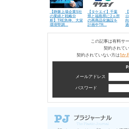
【静脈上場企業5社
【タケエイ】千葉
【
の業績と戦略分
県と福島県に2ヵ所
ロ
析】TRE急伸、大栄
の再商品化施設を
向
環境堅調...
計画中TR...
過
この記事は有料サ
契約されて
契約されていない方は
1か
P
メールアドレス
パスワード