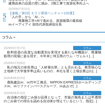
建廃由来の品質の壁に挑み、2期工事で資源化率向上へ
2026年07月31日
【連載／第5回 キラリ環境ベンチャー100選】
「人の手」から「AI」へ
廃棄物工学×AIで進める、資源循環の最前線
㈱イーアイアイ 胡浩代表取締役社長
コラム »
2026年07月17日
コラム
飲料容器の高度な自動選別を実現する新たなAI機器が、廃棄物
処理の現場に姿を現す。今年末に埼玉県のウム・ヴェルト[...]
2026年07月08日
コラム
私の地元の奈良県は「人材輩出県」とも言われる。教育熱心な
土地柄で大学進学率は高いものの、本社を置く上場企業はわ[...]
2026年06月24日
コラム
鹿島建設㈱、㈱竹中工務店、NIPPON EXPRESSホールディング
ス㈱、㈱リファインバースグループ、㈱あおぞ[...]
2026年06月10日
コラム
自治体の指定ごみ袋が品薄となって、市販の無色または半透明
のごみ袋での排出を認める自治体が増えているという。指定[...]