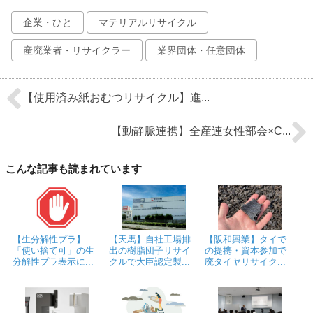
企業・ひと
マテリアルリサイクル
産廃業者・リサイクラー
業界団体・任意団体
【使用済み紙おむつリサイクル】進...
【動静脈連携】全産連女性部会×C...
こんな記事も読まれています
【生分解性プラ】
【天馬】自社工場排
【阪和興業】タイで
「使い捨て可」の生
出の樹脂団子リサイ
の提携・資本参加で
分解性プラ表示に...
クルで大臣認定製...
廃タイヤリサイク...