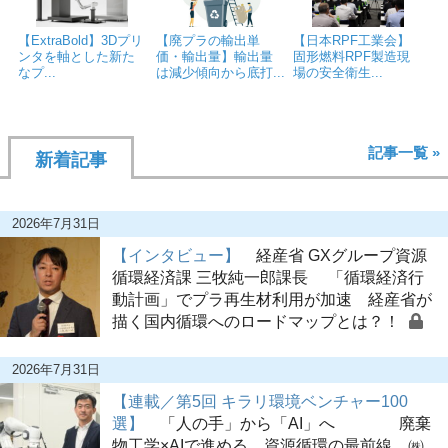
【ExtraBold】3Dプリ
【廃プラの輸出単
【日本RPF工業会】
ンタを軸とした新た
価・輸出量】輸出量
固形燃料RPF製造現
なプ...
は減少傾向から底打...
場の安全衛生...
記事一覧 »
新着記事
2026年7月31日
【インタビュー】
経産省 GXグループ資源
循環経済課 三牧純一郎課長 「循環経済行
動計画」でプラ再生材利用が加速 経産省が
描く国内循環へのロードマップとは？！
2026年7月31日
【連載／第5回 キラリ環境ベンチャー100
選】
「人の手」から「AI」へ 廃棄
物工学×AIで進める、資源循環の最前線 ㈱