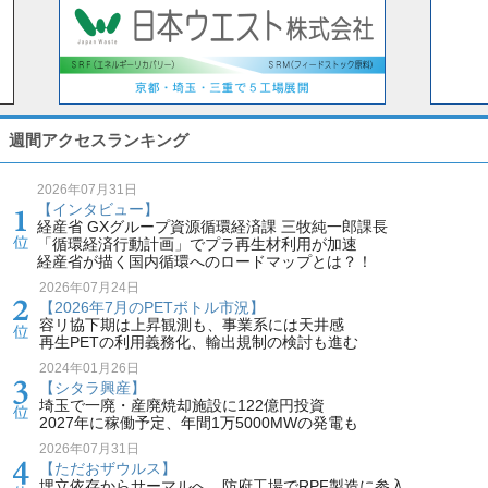
週間アクセスランキング
2026年07月31日
【インタビュー】
経産省 GXグループ資源循環経済課 三牧純一郎課長
「循環経済行動計画」でプラ再生材利用が加速
経産省が描く国内循環へのロードマップとは？！
2026年07月24日
【2026年7月のPETボトル市況】
容リ協下期は上昇観測も、事業系には天井感
再生PETの利用義務化、輸出規制の検討も進む
2024年01月26日
【シタラ興産】
埼玉で一廃・産廃焼却施設に122億円投資
2027年に稼働予定、年間1万5000MWの発電も
2026年07月31日
【ただおザウルス】
埋立依存からサーマルへ、防府工場でRPF製造に参入