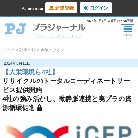
新規登録
ログイン
PJ member
2026年8月4日(火曜日) 17:56更新
トップ
記事一覧
企業・ひと
2024年3月11日
【大栄環境ら4社】
リサイクルのトータルコーディネートサー
ビス提供開始
4社の強み活かし、動静脈連携と廃プラの資
源循環促進