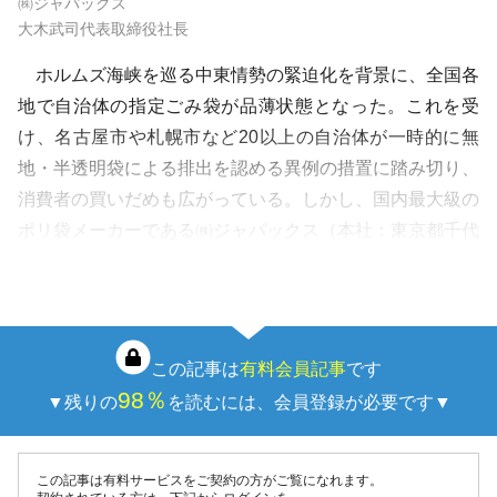
㈱ジャパックス
大木武司代表取締役社長
ホルムズ海峡を巡る中東情勢の緊迫化を背景に、全国各
地で自治体の指定ごみ袋が品薄状態となった。これを受
け、名古屋市や札幌市など20以上の自治体が一時的に無
地・半透明袋による排出を認める異例の措置に踏み切り、
消費者の買いだめも広がっている。しかし、国内最大級の
ポリ袋メーカーである㈱ジャパックス（本社：東京都千代
田区）の大木武司社長は「供給不足そのものよりも、その
後に訪れる反動減の方が深刻だ」と警鐘を…
この記事は
有料会員記事
です
98％
▼残りの
を読むには、会員登録が必要です▼
この記事は有料サービスをご契約の方がご覧になれます。