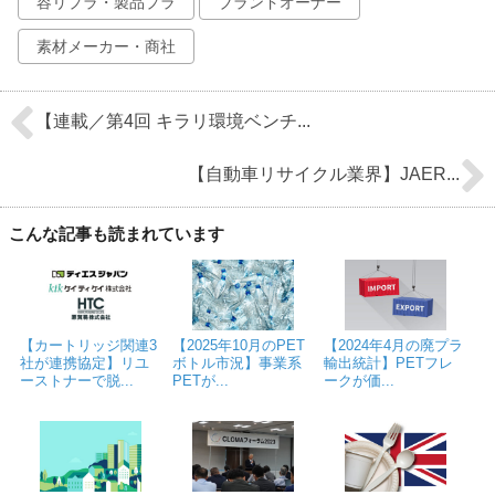
容リプラ・製品プラ
ブランドオーナー
素材メーカー・商社
【連載／第4回 キラリ環境ベンチ...
【自動車リサイクル業界】JAER...
こんな記事も読まれています
【カートリッジ関連3
【2025年10月のPET
【2024年4月の廃プラ
社が連携協定】リユ
ボトル市況】事業系
輸出統計】PETフレ
ーストナーで脱...
PETが...
ークが価...