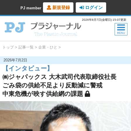
新規登録
ログイン
PJ member
2026年8月7日(金曜日) 15:07更新
トップ
記事一覧
企業・ひと
2026年7月2日
【インタビュー】
㈱ジャパックス 大木武司代表取締役社長
ごみ袋の供給不足より反動減に警戒
中東危機が映す供給網の課題