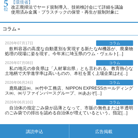
【環境省】
改正廃掃法でヤード規制導入、技術検討会にて詳細を議論
使用済み金属・プラスチックの保管・再生が規制対象に
コラム »
2026年07月17日
コラム
飲料容器の高度な自動選別を実現する新たなAI機器が、廃棄物
処理の現場に姿を現す。今年末に埼玉県のウム・ヴェルト[...]
2026年07月08日
コラム
私の地元の奈良県は「人材輩出県」とも言われる。教育熱心な
土地柄で大学進学率は高いものの、本社を置く上場企業はわ[...]
2026年06月24日
コラム
鹿島建設㈱、㈱竹中工務店、NIPPON EXPRESSホールディング
ス㈱、㈱リファインバースグループ、㈱あおぞ[...]
2026年06月10日
コラム
自治体の指定ごみ袋が品薄となって、市販の無色または半透明
のごみ袋での排出を認める自治体が増えているという。指定[...]
講読申込
広告掲載