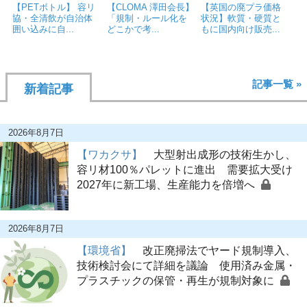
【PETボトル】 容リ
【CLOMA 澤田会長】
【英国の廃プラ価格
協・全清飲が自治体
「規制・ルール化を
状況】軟質・硬質と
囲い込みに自...
どこかで考...
もに国内向け販売...
記事一覧 »
新着記事
2026年8月7日
【ワカクサ】
大型射出成形の技術生かし、
容リ材100％パレットに進出 需要拡大受け
2027年に新工場、生産能力を倍増へ
2026年8月7日
【環境省】
改正廃掃法でヤード規制導入、
技術検討会にて詳細を議論 使用済み金属・
プラスチックの保管・再生が規制対象に