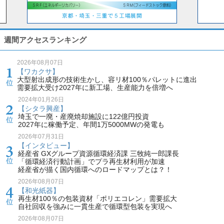
週間アクセスランキング
2026年08月07日
【ワカクサ】
大型射出成形の技術生かし、容リ材100％パレットに進出
需要拡大受け2027年に新工場、生産能力を倍増へ
2024年01月26日
【シタラ興産】
埼玉で一廃・産廃焼却施設に122億円投資
2027年に稼働予定、年間1万5000MWの発電も
2026年07月31日
【インタビュー】
経産省 GXグループ資源循環経済課 三牧純一郎課長
「循環経済行動計画」でプラ再生材利用が加速
経産省が描く国内循環へのロードマップとは？！
2026年08月07日
【和光紙器】
再生材100％の包装資材「ポリエコレン」需要拡大
自社回収を強みに一貫生産で循環型包装を実現へ
2026年08月07日