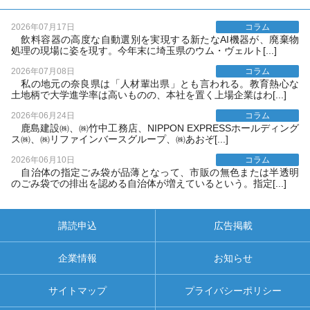
2026年07月17日
コラム
飲料容器の高度な自動選別を実現する新たなAI機器が、廃棄物
処理の現場に姿を現す。今年末に埼玉県のウム・ヴェルト[...]
2026年07月08日
コラム
私の地元の奈良県は「人材輩出県」とも言われる。教育熱心な
土地柄で大学進学率は高いものの、本社を置く上場企業はわ[...]
2026年06月24日
コラム
鹿島建設㈱、㈱竹中工務店、NIPPON EXPRESSホールディング
ス㈱、㈱リファインバースグループ、㈱あおぞ[...]
2026年06月10日
コラム
自治体の指定ごみ袋が品薄となって、市販の無色または半透明
のごみ袋での排出を認める自治体が増えているという。指定[...]
講読申込
広告掲載
企業情報
お知らせ
サイトマップ
プライバシーポリシー