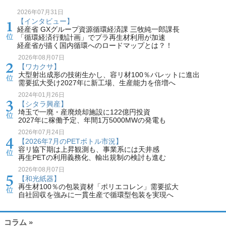
2026年07月31日
【インタビュー】
経産省 GXグループ資源循環経済課 三牧純一郎課長
「循環経済行動計画」でプラ再生材利用が加速
経産省が描く国内循環へのロードマップとは？！
2026年08月07日
【ワカクサ】
大型射出成形の技術生かし、容リ材100％パレットに進出
需要拡大受け2027年に新工場、生産能力を倍増へ
2024年01月26日
【シタラ興産】
埼玉で一廃・産廃焼却施設に122億円投資
2027年に稼働予定、年間1万5000MWの発電も
2026年07月24日
【2026年7月のPETボトル市況】
容リ協下期は上昇観測も、事業系には天井感
再生PETの利用義務化、輸出規制の検討も進む
2026年08月07日
【和光紙器】
再生材100％の包装資材「ポリエコレン」需要拡大
自社回収を強みに一貫生産で循環型包装を実現へ
コラム »