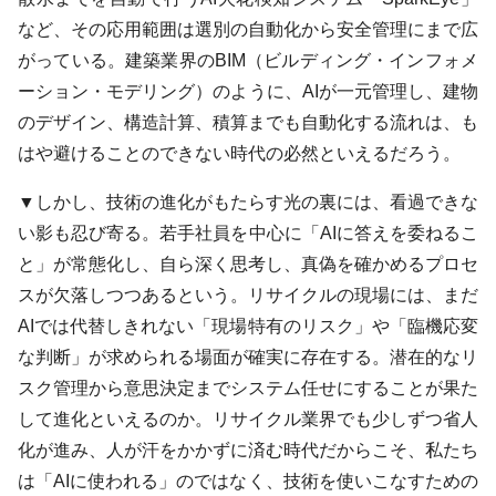
など、その応用範囲は選別の自動化から安全管理にまで広
がっている。建築業界のBIM（ビルディング・インフォメ
ーション・モデリング）のように、AIが一元管理し、建物
のデザイン、構造計算、積算までも自動化する流れは、も
はや避けることのできない時代の必然といえるだろう。
▼しかし、技術の進化がもたらす光の裏には、看過できな
い影も忍び寄る。若手社員を中心に「AIに答えを委ねるこ
と」が常態化し、自ら深く思考し、真偽を確かめるプロセ
スが欠落しつつあるという。リサイクルの現場には、まだ
AIでは代替しきれない「現場特有のリスク」や「臨機応変
な判断」が求められる場面が確実に存在する。潜在的なリ
スク管理から意思決定までシステム任せにすることが果た
して進化といえるのか。リサイクル業界でも少しずつ省人
化が進み、人が汗をかかずに済む時代だからこそ、私たち
は「AIに使われる」のではなく、技術を使いこなすための