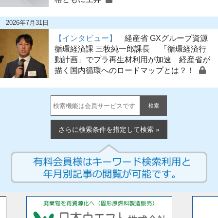
2026年7月31日
【インタビュー】
経産省 GXグループ資源
循環経済課 三牧純一郎課長 「循環経済行
動計画」でプラ再生材利用が加速 経産省が
描く国内循環へのロードマップとは？！
検索
さらに検索条件を指定して検索 »