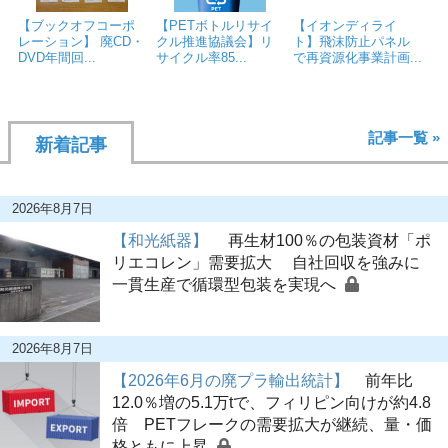
【ブックオフコーポ
【PETボトルリサイ
【イオンディライ
レーション】 廃CD・
クル推進協議会】リ
ト】飛沫防止パネル
DVD年間回...
サイクル率85...
で再資源化事業計画...
記事一覧 »
新着記事
2026年8月7日
【和光紙器】
再生材100％の包装資材「ポ
リエコレン」需要拡大 自社回収を強みに
一貫生産で循環型包装を実現へ
2026年8月7日
【2026年6月の廃プラ輸出統計】
前年比
12.0％増の5.1万tで、フィリピン向けが約4.8
倍 PETフレークの需要拡大が継続、量・価
格ともに上昇