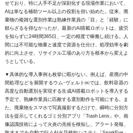
せており、特に人手不足が深刻化する現場作業において、
AIは単なる補助ツール以上の役割を担い始めた。従来、廃
棄物の複雑な選別作業は熟練作業員の「目」と「経験」に
頼らざるを得なかったが、最新のAI搭載ロボットは、疲労
を知らずに24時間365日、一定の精度で稼働し続ける。人
間には不可能な物量と速度で資源を仕分け、処理効率を劇
的に向上させ、リサイクル工場のあり方を根本から変えよ
うとしている。
▼具体的な導入事例も枚挙に暇がない。例えば、産廃の中
間処理などを展開するウム･ヴェルト㈱では、飲料容器の
高度な自動選別を実現する生成AI搭載ロボットを導入する
予定で、熟練作業員に匹敵する選別動作を可能にする。ま
た、廃棄物をスマホで写真撮影するだけで、瞬時に分別方
法を提示してくれるゴミ分別アプリ「Trash Lens」や、画
像認識技術によって火炎の兆候を検知し、アラート発報、
散水までを自動で行うAI火花検知システム「SparkEye」