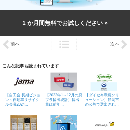
1 か月間無料でお試しください
»
前
後
前へ
次へ
の
記
事
へ
の
こんな記事も読まれています
リ
ン
ク
【自工会 長期ビジョ
【2022年1～12月の廃
【ダイセキ環境ソリ
ン～自動車リサイク
プラ輸出統計】輸出
ューション】静岡市
ル会議2024...
量は前年...
の公募で選出され...