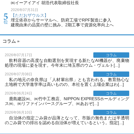
㈱イーアイアイ 胡浩代表取締役社長
2026年07月31日
【ただおザウルス】
埋立依存からサーマルへ、防府工場でRPF製造に参入
建廃由来の品質の壁に挑み、2期工事で資源化率向上へ
コラム »
2026年07月17日
コラム
飲料容器の高度な自動選別を実現する新たなAI機器が、廃棄物
処理の現場に姿を現す。今年末に埼玉県のウム・ヴェルト[...]
2026年07月08日
コラム
私の地元の奈良県は「人材輩出県」とも言われる。教育熱心な
土地柄で大学進学率は高いものの、本社を置く上場企業はわ[...]
2026年06月24日
コラム
鹿島建設㈱、㈱竹中工務店、NIPPON EXPRESSホールディング
ス㈱、㈱リファインバースグループ、㈱あおぞ[...]
2026年06月10日
コラム
自治体の指定ごみ袋が品薄となって、市販の無色または半透明
のごみ袋での排出を認める自治体が増えているという。指定[...]