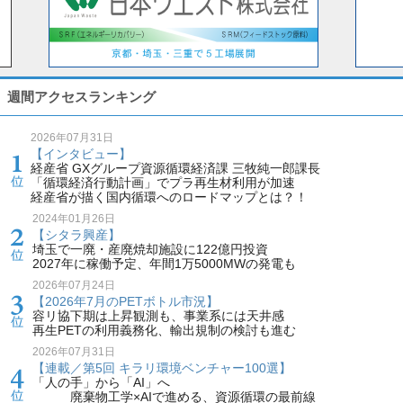
週間アクセスランキング
2026年07月31日
【インタビュー】
経産省 GXグループ資源循環経済課 三牧純一郎課長
「循環経済行動計画」でプラ再生材利用が加速
経産省が描く国内循環へのロードマップとは？！
2024年01月26日
【シタラ興産】
埼玉で一廃・産廃焼却施設に122億円投資
2027年に稼働予定、年間1万5000MWの発電も
2026年07月24日
【2026年7月のPETボトル市況】
容リ協下期は上昇観測も、事業系には天井感
再生PETの利用義務化、輸出規制の検討も進む
2026年07月31日
【連載／第5回 キラリ環境ベンチャー100選】
「人の手」から「AI」へ
廃棄物工学×AIで進める、資源循環の最前線