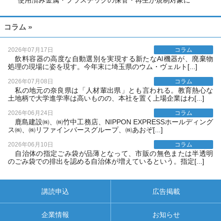
使用済み金属・プラスチックの保管・再生が規制対象に
コラム »
2026年07月17日
コラム
飲料容器の高度な自動選別を実現する新たなAI機器が、廃棄物
処理の現場に姿を現す。今年末に埼玉県のウム・ヴェルト[...]
2026年07月08日
コラム
私の地元の奈良県は「人材輩出県」とも言われる。教育熱心な
土地柄で大学進学率は高いものの、本社を置く上場企業はわ[...]
2026年06月24日
コラム
鹿島建設㈱、㈱竹中工務店、NIPPON EXPRESSホールディング
ス㈱、㈱リファインバースグループ、㈱あおぞ[...]
2026年06月10日
コラム
自治体の指定ごみ袋が品薄となって、市販の無色または半透明
のごみ袋での排出を認める自治体が増えているという。指定[...]
講読申込
広告掲載
企業情報
お知らせ