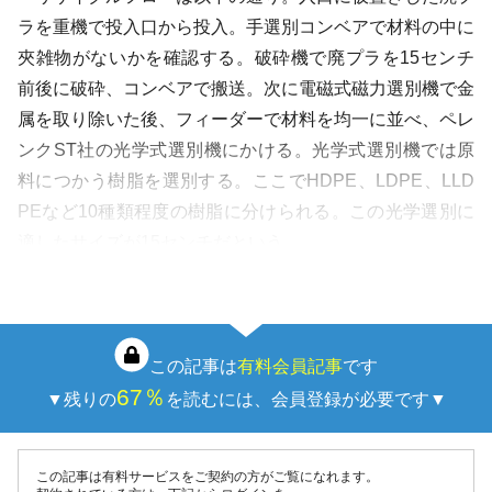
ラを重機で投入口から投入。手選別コンベアで材料の中に
夾雑物がないかを確認する。破砕機で廃プラを15センチ
前後に破砕、コンベアで搬送。次に電磁式磁力選別機で金
属を取り除いた後、フィーダーで材料を均一に並べ、ペレ
ンクST社の光学式選別機にかける。光学式選別機では原
料につかう樹脂を選別する。ここでHDPE、LDPE、LLD
PEなど10種類程度の樹脂に分けられる。この光学選別に
適したサイズが15センチだという。
…
この記事は
有料会員記事
です
67％
▼残りの
を読むには、会員登録が必要です▼
この記事は有料サービスをご契約の方がご覧になれます。