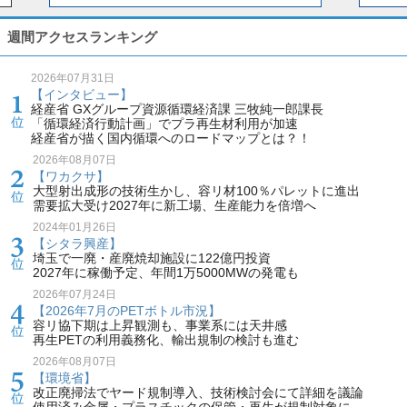
週間アクセスランキング
2026年07月31日
【インタビュー】
経産省 GXグループ資源循環経済課 三牧純一郎課長
「循環経済行動計画」でプラ再生材利用が加速
経産省が描く国内循環へのロードマップとは？！
2026年08月07日
【ワカクサ】
大型射出成形の技術生かし、容リ材100％パレットに進出
需要拡大受け2027年に新工場、生産能力を倍増へ
2024年01月26日
【シタラ興産】
埼玉で一廃・産廃焼却施設に122億円投資
2027年に稼働予定、年間1万5000MWの発電も
2026年07月24日
【2026年7月のPETボトル市況】
容リ協下期は上昇観測も、事業系には天井感
再生PETの利用義務化、輸出規制の検討も進む
2026年08月07日
【環境省】
改正廃掃法でヤード規制導入、技術検討会にて詳細を議論