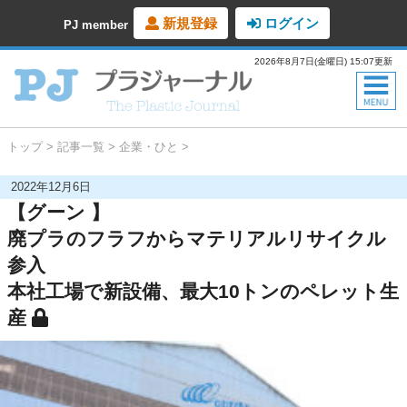
新規登録
ログイン
PJ member
2026年8月7日(金曜日) 15:07更新
トップ
記事一覧
企業・ひと
2022年12月6日
【グーン 】
廃プラのフラフからマテリアルリサイクル
参入
本社工場で新設備、最大10トンのペレット生
産