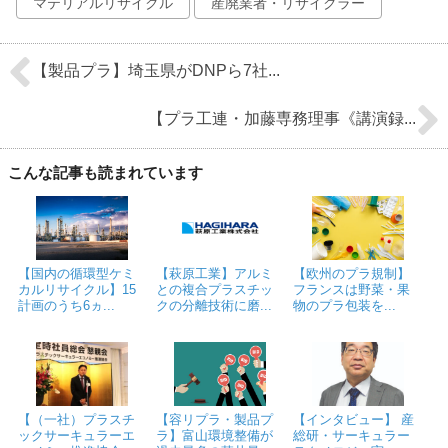
マテリアルリサイクル
産廃業者・リサイクラー
【製品プラ】埼玉県がDNPら7社...
【プラ工連・加藤専務理事《講演録...
こんな記事も読まれています
【国内の循環型ケミ
【萩原工業】アルミ
【欧州のプラ規制】
カルリサイクル】15
との複合プラスチッ
フランスは野菜・果
計画のうち6ヵ...
クの分離技術に磨...
物のプラ包装を...
【（一社）プラスチ
【容リプラ・製品プ
【インタビュー】 産
ックサーキュラーエ
ラ】富山環境整備が
総研・サーキュラー