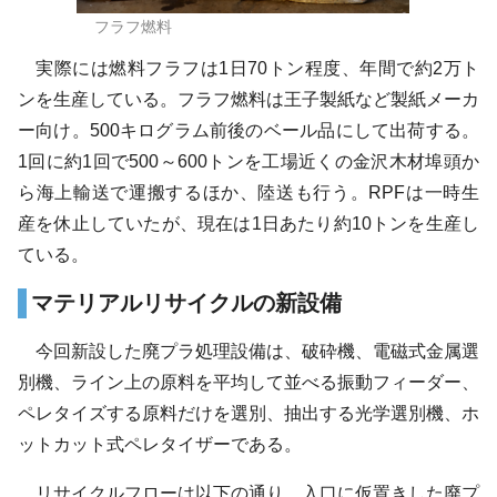
フラフ燃料
実際には燃料フラフは1日70トン程度、年間で約2万ト
ンを生産している。フラフ燃料は王子製紙など製紙メーカ
ー向け。500キログラム前後のベール品にして出荷する。
1回に約1回で500～600トンを工場近くの金沢木材埠頭か
ら海上輸送で運搬するほか、陸送も行う。RPFは一時生
産を休止していたが、現在は1日あたり約10トンを生産し
ている。
マテリアルリサイクルの新設備
今回新設した廃プラ処理設備は、破砕機、電磁式金属選
別機、ライン上の原料を平均して並べる振動フィーダー、
ペレタイズする原料だけを選別、抽出する光学選別機、ホ
ットカット式ペレタイザーである。
リサイクルフローは以下の通り。入口に仮置きした廃プ