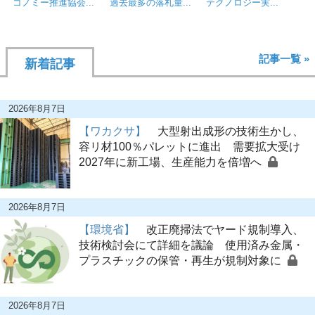
コノミー推進協会...
過去最多の落札量...
テクノロジー実...
記事一覧 »
新着記事
2026年8月7日
【ワカクサ】
大型射出成形の技術生かし、
容リ材100％パレットに進出 需要拡大受け
2027年に新工場、生産能力を倍増へ
2026年8月7日
【環境省】
改正廃掃法でヤード規制導入、
技術検討会にて詳細を議論 使用済み金属・
プラスチックの保管・再生が規制対象に
2026年8月7日