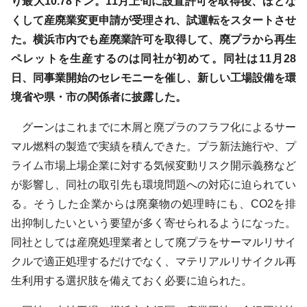
り最大10.78トン。11月上旬に設置許可を取得後、ほどな
くして産廃業変更申請が受理され、試運転をスタートさせ
た。横浜市内でも産廃業許可を取得して、廃プラから再生
ペレットを生産するのは同社が初めて。同社は11月28
日、同事業開始のセレモニーを催し、新しい工場設備を環
境省や県・市の関係者に披露した。
グーンはこれまでに木屑と廃プラのフラフ化によるサー
マル燃料の製造で実績を積んできた。プラ新法施行や、プ
ライム市場上場企業に対する気候変動リスク開示義務など
が影響し、同社の取引先も環境問題への対応に迫られてい
る。そうした企業からは廃棄物の処理時にも、CO2を排
出抑制したいという要望が多く寄せられるようになった。
同社としては産廃処理業者として廃プラをサーマルリサイ
クルで適正処理するだけでなく、マテリアルリサイクル再
生利用する選択肢を備えておく必要に迫られた。