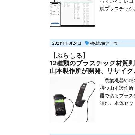
っている。レコ
廃プラスチックの
2021年11月24日
機械設備メーカー
【ぷらしる】
12種類のプラスチック材質
山本製作所が開発、リサイク
農業機器や精米
持つ山本製作所
器であるプラスチ
調だ。本体セットが