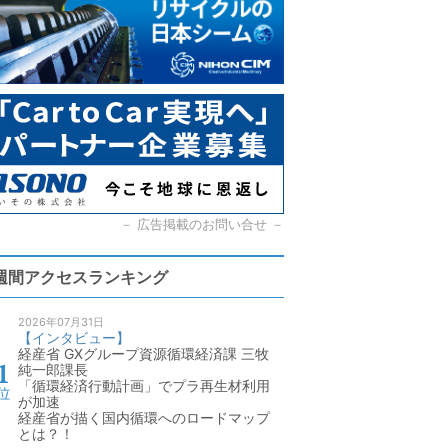
－
広告掲載のお問い合せ
－
週間アクセスランキング
2026年07月31日
【インタビュー】
経産省 GXグループ資源循環経済課 三牧
純一郎課長
「循環経済行動計画」でプラ再生材利用
が加速
経産省が描く国内循環へのロードマップ
とは？！