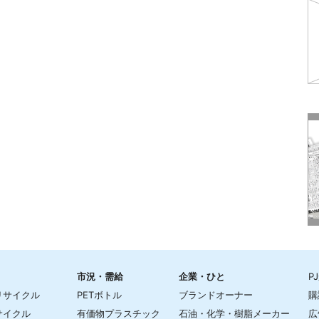
市況・需給
企業・ひと
P
リサイクル
PETボトル
ブランドオーナー
購
サイクル
有価物プラスチック
石油・化学・樹脂メーカー
広