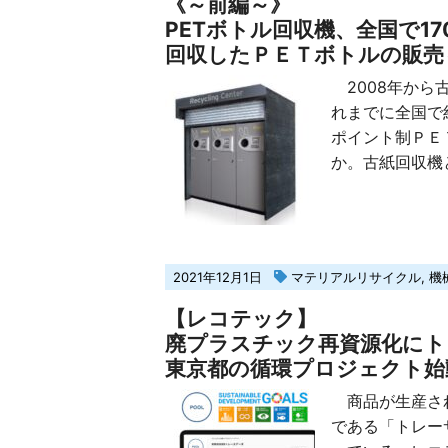
《～前編～》
PETボトル回収機、全国で17
回収したＰＥＴボトルの販売
2008年から
れまでに全国で
ポイント制ＰＥ
か。古紙回収機と
2021年12月1日
マテリアルリサイクル
,
機
【レコテック】
廃プラスチック再資源化にト
東京都の循環プロジェクト始
商品が生産され
である「トレー