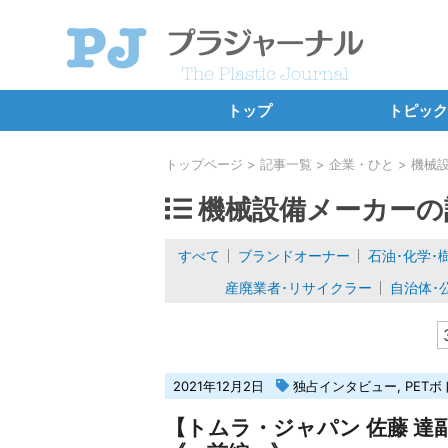
トップ
トピック
SDGs・E
トップページ
記事一覧
企業・ひと
機械
プラ新法
機械設備メーカーの
海洋プラ・
すべて
ブランドオーナー
石油･化学･
カーボンニ
産廃業者･リサイクラー
自治体･
バーゼル条約
新規設備・工
独占イン
2021年12月2日
独占インタビュー
,
PETボ
連載コ
【トムラ・ジャパン 佐藤 達