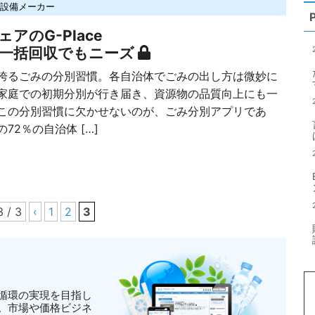
設備メーカー
アのG-Place
の一括回収でもニーズ
るごみの分別習慣。各自治体でごみの出し方は微妙に
家庭での初期分別が行き届き、資源物の品質向上にも一
この分別習慣に欠かせないのが、ごみ分別アプリであ
72％の自治体 […]
3 / 3
‹
1
2
3
循環の実現を目指し
。市場や価格ビジネ