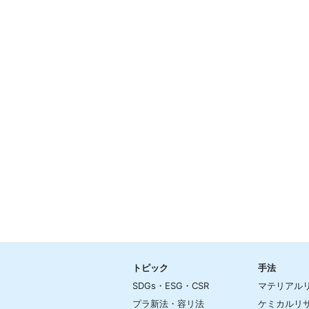
トピック
手法
SDGs・ESG・CSR
マテリアル
プラ新法・容リ法
ケミカルリ