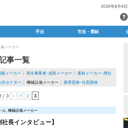
2026年8月4日
手法
市況・需給
SG・CSR
マテリアルリサイクル
PETボトル
設備メーカー
・容リ法
ケミカルリサイクル
有価物プラスチック
石油
記事一覧
ごみ問題
サーマルリサイクル
産廃プラ
再生
樹脂メーカー
再生事業者･成形メーカー
素材メーカー･商社
ュートラル
生分解性プラ・バイオプラ
容リプラ・製品プラ
素
公共セクター
機械設備メーカー
業界団体･任意団体
等輸出入規制
脱プラ容器包装
プラ関連統計
産廃
3 / 3
‹
1
2
3
場レポート
廃プラの輸出入
自
タビュー
海外マーケット
トル
,
機械設備メーカー
ラム
業
副社長インタビュー】