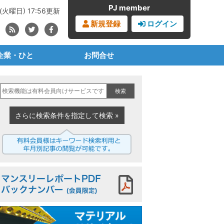
PJ member
(火曜日) 17:56更新
新規登録
ログイン
企業・ひと
お問合せ
ブランドオーナー
見積書・請求書依頼
検索
・化学・樹脂メーカー
購読の申込み
事業者・成形メーカー
広告の申込み
さらに検索条件を指定して検索 »
材メーカー・商社
プラジャーナルとは
業者・リサイクラー
PJからのお知らせ
治体・公共セクター
マンスリーレポートPDF
機械設備メーカー
界団体・任意団体