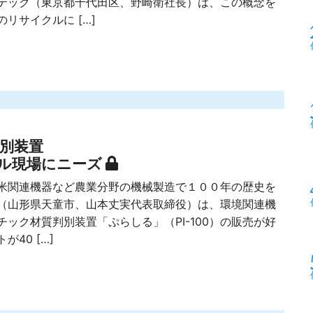
テック（東京都千代田区、野崎衛社長）は、この概念を
リサイクルに […]
判別装置
ル現場にニーズ
関連機器など農業分野の機械製造で１００年の歴史を
（山形県天童市、山本丈実代表取締役）は、環境関連機
ック材質判別装置「ぷらしる」（PI-100）の販売が好
40 […]