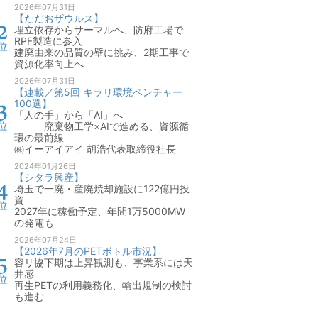
2026年07月31日
【ただおザウルス】
埋立依存からサーマルへ、防府工場で
RPF製造に参入
建廃由来の品質の壁に挑み、2期工事で
資源化率向上へ
2026年07月31日
【連載／第5回 キラリ環境ベンチャー
100選】
「人の手」から「AI」へ
廃棄物工学×AIで進める、資源循
環の最前線
㈱イーアイアイ 胡浩代表取締役社長
2024年01月26日
【シタラ興産】
埼玉で一廃・産廃焼却施設に122億円投
資
2027年に稼働予定、年間1万5000MW
の発電も
2026年07月24日
【2026年7月のPETボトル市況】
容リ協下期は上昇観測も、事業系には天
井感
再生PETの利用義務化、輸出規制の検討
も進む