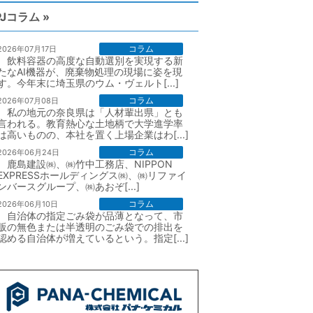
PJコラム »
コラム
2026年07月17日
飲料容器の高度な自動選別を実現する新
たなAI機器が、廃棄物処理の現場に姿を現
す。今年末に埼玉県のウム・ヴェルト[...]
コラム
2026年07月08日
私の地元の奈良県は「人材輩出県」とも
言われる。教育熱心な土地柄で大学進学率
は高いものの、本社を置く上場企業はわ[...]
コラム
2026年06月24日
鹿島建設㈱、㈱竹中工務店、NIPPON
EXPRESSホールディングス㈱、㈱リファイ
ンバースグループ、㈱あおぞ[...]
コラム
2026年06月10日
自治体の指定ごみ袋が品薄となって、市
販の無色または半透明のごみ袋での排出を
認める自治体が増えているという。指定[...]