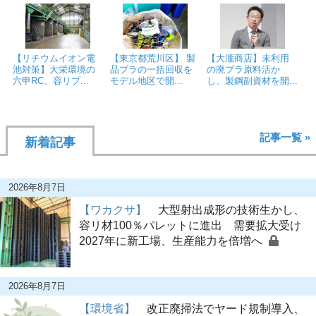
【リチウムイオン電
【東京都荒川区】 製
【大瀧商店】未利用
池対策】大栄環境の
品プラの一括回収を
の廃プラ原料活か
六甲RC、容リプ...
モデル地区で開...
し、製鋼副資材を開...
記事一覧 »
新着記事
2026年8月7日
【ワカクサ】
大型射出成形の技術生かし、
容リ材100％パレットに進出 需要拡大受け
2027年に新工場、生産能力を倍増へ
2026年8月7日
【環境省】
改正廃掃法でヤード規制導入、