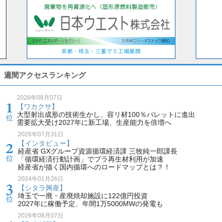
週間アクセスランキング
2026年08月07日
【ワカクサ】
大型射出成形の技術生かし、容リ材100％パレットに進出
需要拡大受け2027年に新工場、生産能力を倍増へ
2026年07月31日
【インタビュー】
経産省 GXグループ資源循環経済課 三牧純一郎課長
「循環経済行動計画」でプラ再生材利用が加速
経産省が描く国内循環へのロードマップとは？！
2024年01月26日
【シタラ興産】
埼玉で一廃・産廃焼却施設に122億円投資
2027年に稼働予定、年間1万5000MWの発電も
2026年08月07日