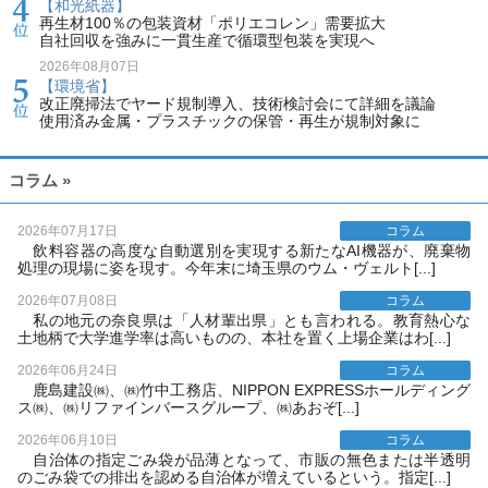
【和光紙器】
再生材100％の包装資材「ポリエコレン」需要拡大
自社回収を強みに一貫生産で循環型包装を実現へ
2026年08月07日
【環境省】
改正廃掃法でヤード規制導入、技術検討会にて詳細を議論
使用済み金属・プラスチックの保管・再生が規制対象に
コラム »
2026年07月17日
コラム
飲料容器の高度な自動選別を実現する新たなAI機器が、廃棄物
処理の現場に姿を現す。今年末に埼玉県のウム・ヴェルト[...]
2026年07月08日
コラム
私の地元の奈良県は「人材輩出県」とも言われる。教育熱心な
土地柄で大学進学率は高いものの、本社を置く上場企業はわ[...]
2026年06月24日
コラム
鹿島建設㈱、㈱竹中工務店、NIPPON EXPRESSホールディング
ス㈱、㈱リファインバースグループ、㈱あおぞ[...]
2026年06月10日
コラム
自治体の指定ごみ袋が品薄となって、市販の無色または半透明
のごみ袋での排出を認める自治体が増えているという。指定[...]