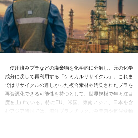
使用済みプラなどの廃棄物を化学的に分解し、元の化学
成分に戻して再利用する「ケミカルリサイクル」。これま
ではリサイクルの難しかった複合素材や汚染されたプラを
再資源化できる可能性を持つとして、世界規模で年々注目
度を上げている。特にEU、米国、東南アジア、日本を含
むアジア諸国では、海洋プラスチックごみ問題や気候変動
への対応を背景に、使い捨てプラの削減からリサイクル促
進まで、国ごとにさまざまな法規制が導…