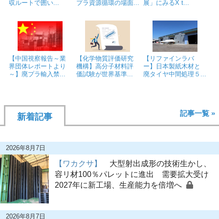
収ルートで囲い...
プラ資源循環の場面...
展」にみるX t...
【中国視察報告～業
【化学物質評価研究
【リファインラバ
界団体レポートより
機構】高分子材料評
ー】日本製紙木材と
～】廃プラ輸入禁...
価試験が世界基準...
廃タイヤ中間処理５...
記事一覧 »
新着記事
2026年8月7日
【ワカクサ】
大型射出成形の技術生かし、
容リ材100％パレットに進出 需要拡大受け
2027年に新工場、生産能力を倍増へ
2026年8月7日