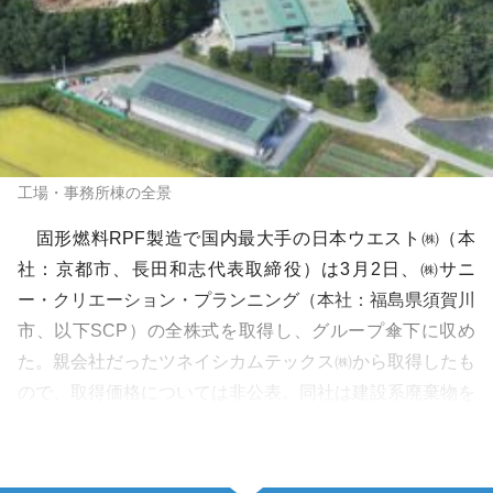
工場・事務所棟の全景
固形燃料RPF製造で国内最大手の日本ウエスト㈱（本
社：京都市、長田和志代表取締役）は3月2日、㈱サニ
ー・クリエーション・プランニング（本社：福島県須賀川
市、以下SCP）の全株式を取得し、グループ傘下に収め
た。親会社だったツネイシカムテックス㈱から取得したも
ので、取得価格については非公表。同社は建設系廃棄物を
主原料にしたRPFを月間約1,000tの供給実績があり、日本
ウエストグループにとっては全国…