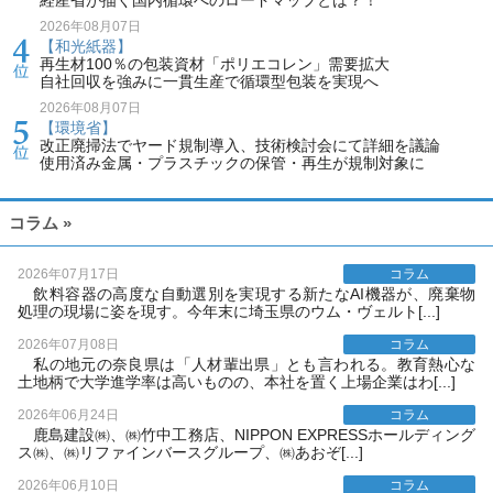
経産省が描く国内循環へのロードマップとは？！
2026年08月07日
【和光紙器】
再生材100％の包装資材「ポリエコレン」需要拡大
自社回収を強みに一貫生産で循環型包装を実現へ
2026年08月07日
【環境省】
改正廃掃法でヤード規制導入、技術検討会にて詳細を議論
使用済み金属・プラスチックの保管・再生が規制対象に
コラム »
2026年07月17日
コラム
飲料容器の高度な自動選別を実現する新たなAI機器が、廃棄物
処理の現場に姿を現す。今年末に埼玉県のウム・ヴェルト[...]
2026年07月08日
コラム
私の地元の奈良県は「人材輩出県」とも言われる。教育熱心な
土地柄で大学進学率は高いものの、本社を置く上場企業はわ[...]
2026年06月24日
コラム
鹿島建設㈱、㈱竹中工務店、NIPPON EXPRESSホールディング
ス㈱、㈱リファインバースグループ、㈱あおぞ[...]
2026年06月10日
コラム