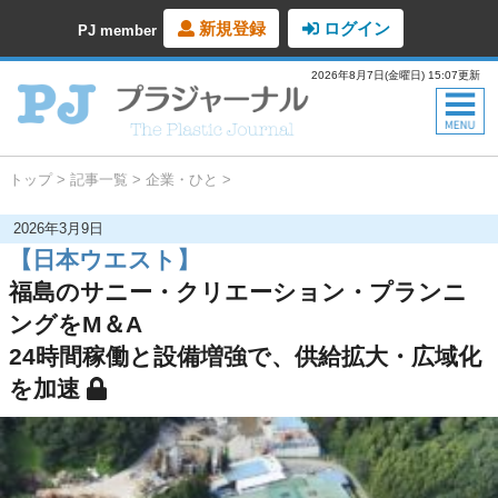
新規登録
ログイン
PJ member
2026年8月7日(金曜日) 15:07更新
トップ
記事一覧
企業・ひと
2026年3月9日
【日本ウエスト】
福島のサニー・クリエーション・プランニ
ングをM＆A
24時間稼働と設備増強で、供給拡大・広域化
を加速