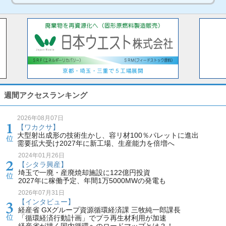
週間アクセスランキング
2026年08月07日
【ワカクサ】
大型射出成形の技術生かし、容リ材100％パレットに進出
需要拡大受け2027年に新工場、生産能力を倍増へ
2024年01月26日
【シタラ興産】
埼玉で一廃・産廃焼却施設に122億円投資
2027年に稼働予定、年間1万5000MWの発電も
2026年07月31日
【インタビュー】
経産省 GXグループ資源循環経済課 三牧純一郎課長
「循環経済行動計画」でプラ再生材利用が加速