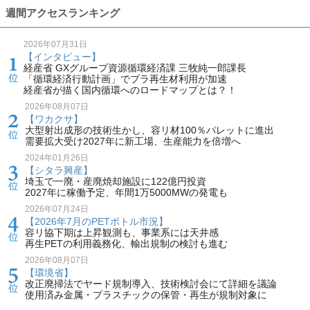
週間アクセスランキング
2026年07月31日
【インタビュー】
経産省 GXグループ資源循環経済課 三牧純一郎課長
「循環経済行動計画」でプラ再生材利用が加速
経産省が描く国内循環へのロードマップとは？！
2026年08月07日
【ワカクサ】
大型射出成形の技術生かし、容リ材100％パレットに進出
需要拡大受け2027年に新工場、生産能力を倍増へ
2024年01月26日
【シタラ興産】
埼玉で一廃・産廃焼却施設に122億円投資
2027年に稼働予定、年間1万5000MWの発電も
2026年07月24日
【2026年7月のPETボトル市況】
容リ協下期は上昇観測も、事業系には天井感
再生PETの利用義務化、輸出規制の検討も進む
2026年08月07日
【環境省】
改正廃掃法でヤード規制導入、技術検討会にて詳細を議論
使用済み金属・プラスチックの保管・再生が規制対象に