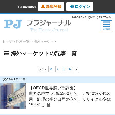
新規登録
ログイン
PJ member
2026年8月7日(金曜日) 15:07更新
トップ
記事一覧
海外マーケット
海外マーケットの記事一覧
5 / 5
«
‹
3
4
5
2022年5月14日
【OECD世界廃プラ調査】
世界の廃プラ3億5300万㌧、うち40％が包装
用 処理の半分は埋め立て、リサイクル率は
15.6%に