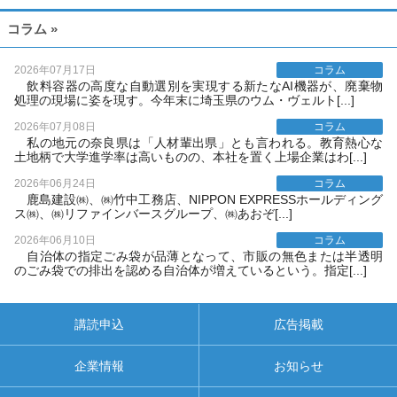
コラム »
2026年07月17日
コラム
飲料容器の高度な自動選別を実現する新たなAI機器が、廃棄物
処理の現場に姿を現す。今年末に埼玉県のウム・ヴェルト[...]
2026年07月08日
コラム
私の地元の奈良県は「人材輩出県」とも言われる。教育熱心な
土地柄で大学進学率は高いものの、本社を置く上場企業はわ[...]
2026年06月24日
コラム
鹿島建設㈱、㈱竹中工務店、NIPPON EXPRESSホールディング
ス㈱、㈱リファインバースグループ、㈱あおぞ[...]
2026年06月10日
コラム
自治体の指定ごみ袋が品薄となって、市販の無色または半透明
のごみ袋での排出を認める自治体が増えているという。指定[...]
講読申込
広告掲載
企業情報
お知らせ