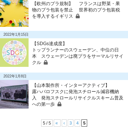
【欧州のプラ規制】 フランスは野菜・果
物のプラ包装を禁止 世界初のプラ包装税
を導入するイギリス
2022年1月15日
【SDGs達成度】
トップランナーのスウェーデン、中位の日
本 スウェーデンは廃プラをサーマルリサイ
クル
2022年1月8日
【山本製作所・インターアクティブ】
露ハバロフスクに発泡スチロール減容機納
入 発泡スチロールリサイクルスキーム普及
への第一歩
5 / 5
«
‹
3
4
5