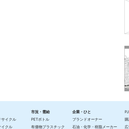
市況・需給
企業・ひと
P
リサイクル
PETボトル
ブランドオーナー
購
サイクル
有価物プラスチック
石油・化学・樹脂メーカー
広