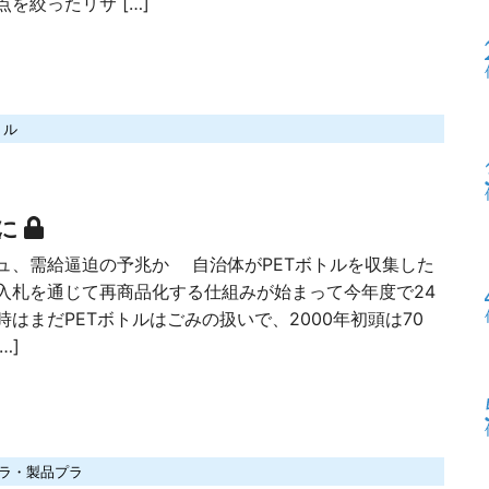
を絞ったリサ […]
トル
台に
ュ、需給逼迫の予兆か 自治体がPETボトルを収集した
入札を通じて再商品化する仕組みが始まって今年度で24
はまだPETボトルはごみの扱いで、2000年初頭は70
…]
ラ・製品プラ