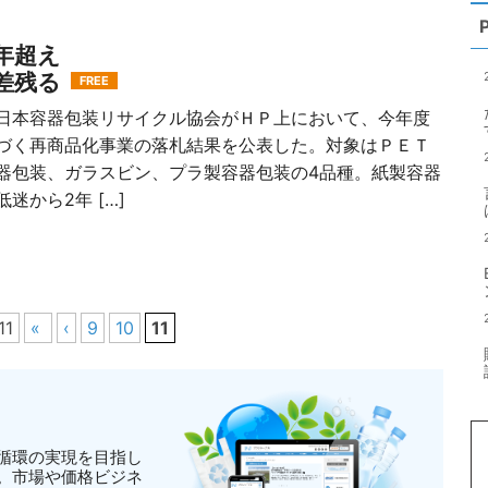
年超え
差残る
FREE
本容器包装リサイクル協会がＨＰ上において、今年度
づく再商品化事業の落札結果を公表した。対象はＰＥＴ
器包装、ガラスビン、プラ製容器包装の4品種。紙製容器
迷から2年 […]
11
«
‹
9
10
11
循環の実現を目指し
。市場や価格ビジネ