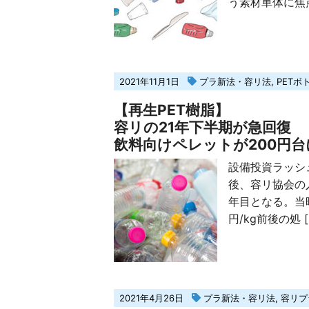
う素材単体に焦点
2021年11月1日
プラ新法・容リ法
,
PETボ
【再生PET樹脂】
容リの21年下半期が急回復
飲料向けペレットが200円
設備投資ラッシ
後、容リ協会の
年目となる。当時
円/kg前後の処 [
2021年4月26日
プラ新法・容リ法
,
容リプ