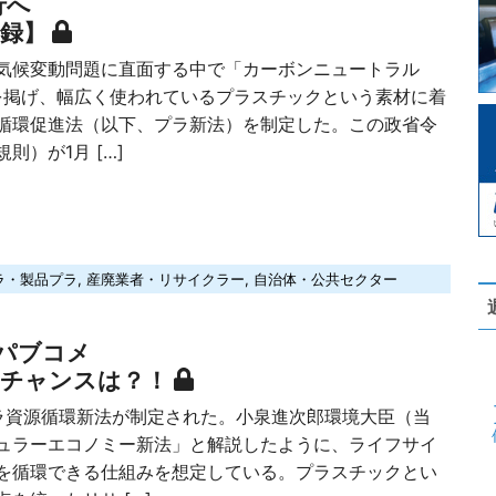
行へ
演録】
候変動問題に直面する中で「カーボンニュートラル
針を掲げ、幅広く使われているプラスチックという素材に着
循環促進法（以下、プラ新法）を制定した。この政省令
則）が1月 […]
ラ・製品プラ
,
産廃業者・リサイクラー
,
自治体・公共セクター
パブコメ
スチャンスは？！
資源循環新法が制定された。小泉進次郎環境大臣（当
ュラーエコノミー新法」と解説したように、ライフサイ
を循環できる仕組みを想定している。プラスチックとい