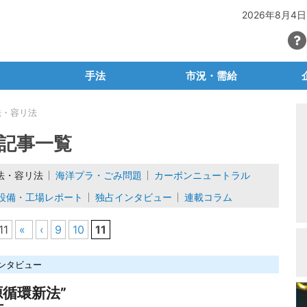
2026年8月4日
手法
市況・需給
SG・CSR
マテリアルリサイクル
PETボトル
法・容リ法
・容リ法
ケミカルリサイクル
有価物プラスチック
石油
記事一覧
ごみ問題
サーマルリサイクル
産廃プラ
再生
法・容リ法
海洋プラ・ごみ問題
カーボンニュートラル
ュートラル
生分解性プラ・バイオプラ
容リプラ・製品プラ
素
設備・工場レポート
独占インタビュー
連載コラム
等輸出入規制
脱プラ容器包装
プラ関連統計
産廃
11
«
‹
9
10
11
場レポート
廃プラの輸出入
自
タビュー
海外マーケット
ンタビュー
ラム
業
循環新法”