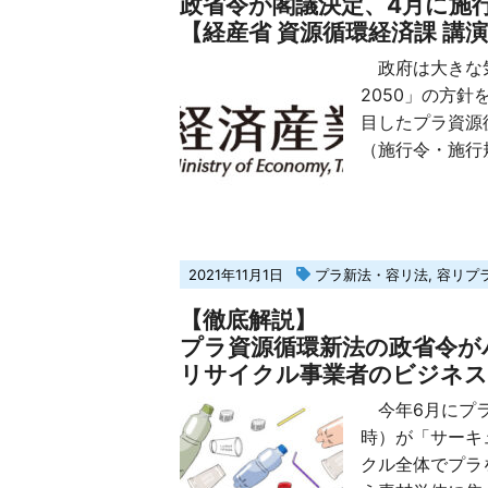
政省令が閣議決定、4月に施
【経産省 資源循環経済課 講
政府は大きな気
2050」の方
目したプラ資源
（施行令・施行規
2021年11月1日
プラ新法・容リ法
,
容リプ
【徹底解説】
プラ資源循環新法の政省令が
リサイクル事業者のビジネ
今年6月にプラ
時）が「サーキ
クル全体でプラ