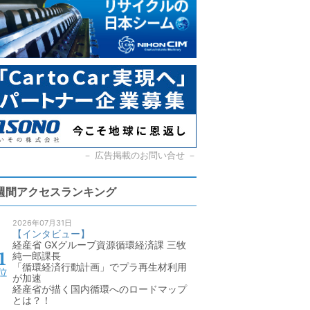
－
広告掲載のお問い合せ
－
週間アクセスランキング
2026年07月31日
【インタビュー】
経産省 GXグループ資源循環経済課 三牧
純一郎課長
「循環経済行動計画」でプラ再生材利用
が加速
経産省が描く国内循環へのロードマップ
とは？！