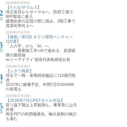
2026年07月31日
【ただおザウルス】
埋立依存からサーマルへ、防府工場で
RPF製造に参入
建廃由来の品質の壁に挑み、2期工事で
資源化率向上へ
2026年07月31日
【連載／第5回 キラリ環境ベンチャー
100選】
「人の手」から「AI」へ
廃棄物工学×AIで進める、資源循
環の最前線
㈱イーアイアイ 胡浩代表取締役社長
2024年01月26日
【シタラ興産】
埼玉で一廃・産廃焼却施設に122億円投
資
2027年に稼働予定、年間1万5000MW
の発電も
2026年07月24日
【2026年7月のPETボトル市況】
容リ協下期は上昇観測も、事業系には天
井感
再生PETの利用義務化、輸出規制の検討
も進む