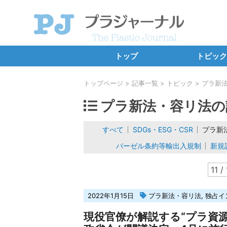
トップ
トピック
SDGs・E
トップページ
記事一覧
トピック
プラ新
プラ新法
プラ新法・容リ法の
海洋プラ・
すべて
SDGs・ESG・CSR
プラ新
カーボンニ
バーゼル条約等輸出入規制
新規
バーゼル条約
11 / 
新規設備・工
独占イン
2022年1月15日
プラ新法・容リ法
,
独占イ
連載コ
現役官僚が解説する“プラ資源