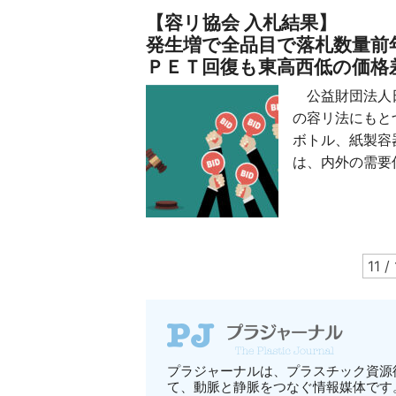
【容リ協会 入札結果】
発生増で全品目で落札数量前
ＰＥＴ回復も東高西低の価格
公益財団法人日
の容リ法にもと
ボトル、紙製容
は、内外の需要低
11 / 
プラジャーナルは、プラスチック資源
て、動脈と静脈をつなぐ情報媒体です