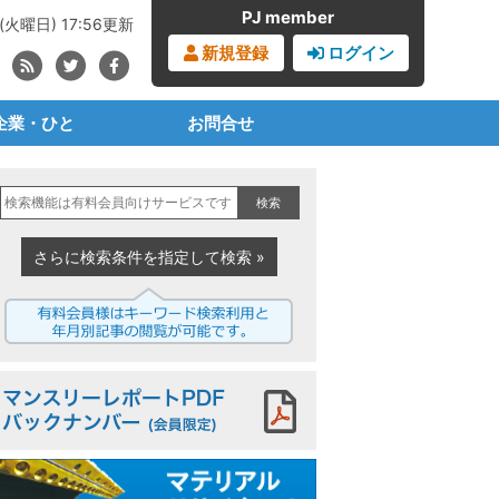
PJ member
(火曜日) 17:56更新
新規登録
ログイン
企業・ひと
お問合せ
ブランドオーナー
見積書・請求書依頼
検索
・化学・樹脂メーカー
購読の申込み
事業者・成形メーカー
広告の申込み
さらに検索条件を指定して検索 »
材メーカー・商社
プラジャーナルとは
業者・リサイクラー
PJからのお知らせ
治体・公共セクター
マンスリーレポートPDF
機械設備メーカー
界団体・任意団体