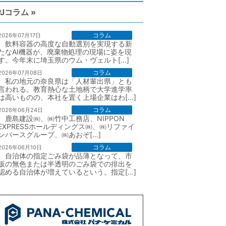
PJコラム »
コラム
2026年07月17日
飲料容器の高度な自動選別を実現する新
たなAI機器が、廃棄物処理の現場に姿を現
す。今年末に埼玉県のウム・ヴェルト[...]
コラム
2026年07月08日
私の地元の奈良県は「人材輩出県」とも
言われる。教育熱心な土地柄で大学進学率
は高いものの、本社を置く上場企業はわ[...]
コラム
2026年06月24日
鹿島建設㈱、㈱竹中工務店、NIPPON
EXPRESSホールディングス㈱、㈱リファイ
ンバースグループ、㈱あおぞ[...]
コラム
2026年06月10日
自治体の指定ごみ袋が品薄となって、市
販の無色または半透明のごみ袋での排出を
認める自治体が増えているという。指定[...]