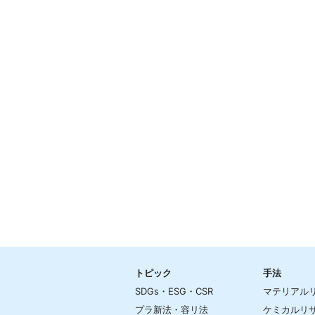
トピック
手法
SDGs・ESG・CSR
マテリアル
プラ新法・容リ法
ケミカルリ