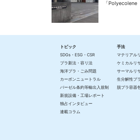
「Polyecolene
トピック
手法
SDGs・ESG・CSR
マテリアル
プラ新法・容リ法
ケミカルリ
海洋プラ・ごみ問題
サーマルリ
カーボンニュートラル
生分解性プ
バーゼル条約等輸出入規制
脱プラ容器
新規設備・工場レポート
独占インタビュー
連載コラム