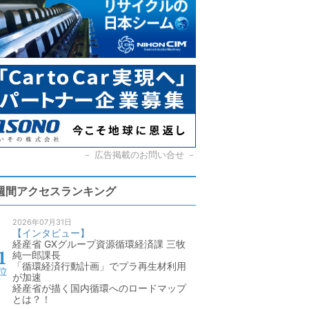
－
広告掲載のお問い合せ
－
週間アクセスランキング
2026年07月31日
【インタビュー】
経産省 GXグループ資源循環経済課 三牧
純一郎課長
「循環経済行動計画」でプラ再生材利用
が加速
経産省が描く国内循環へのロードマップ
とは？！