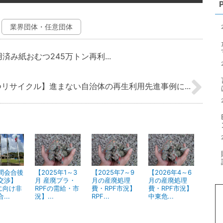
業界団体・任意団体
済み紙おむつ245万トン再利...
リサイクル】進まない自治体の再生利用先進事例に...
間会合後
【2025年1～3
【2025年7～9
【2026年4～6
交渉】
月 産廃プラ・
月の産廃処理
月の産廃処理
5に向け非
RPFの需給・市
費・RPF市況】
費・RPF市況】
...
況】...
RPF...
中東危...