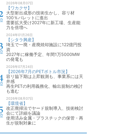
2026年08月07日
【ワカクサ】
大型射出成形の技術生かし、容リ材
100％パレットに進出
需要拡大受け2027年に新工場、生産能
力を倍増へ
2024年01月26日
【シタラ興産】
埼玉で一廃・産廃焼却施設に122億円投
資
2027年に稼働予定、年間1万5000MW
の発電も
2026年07月24日
【2026年7月のPETボトル市況】
容リ協下期は上昇観測も、事業系には天
井感
再生PETの利用義務化、輸出規制の検討
も進む
2026年08月07日
【環境省】
改正廃掃法でヤード規制導入、技術検討
会にて詳細を議論
使用済み金属・プラスチックの保管・再
生が規制対象に