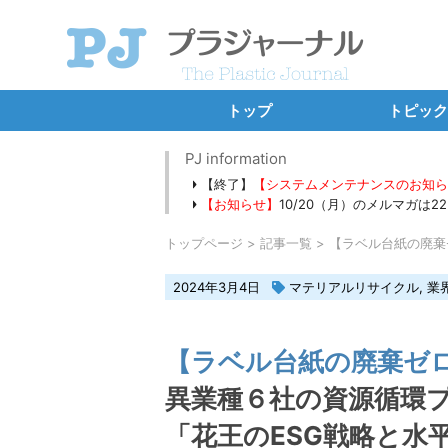
トップ
トピック
SDGs・E
PJ information
【終了】
【システムメンテナンスのお知
プラ新法
【お知らせ】
10/20（月）のメルマガは
海洋プラ・
トップページ
記事一覧
【ラベル台紙の廃棄
カーボンニ
2024年3月4日
マテリアルリサイクル
,
業
バーゼル条約
新規設備・工
【ラベル台紙の廃棄ゼ
独占イン
異業種６社の資源循環
連載コ
「花王のESG戦略と水