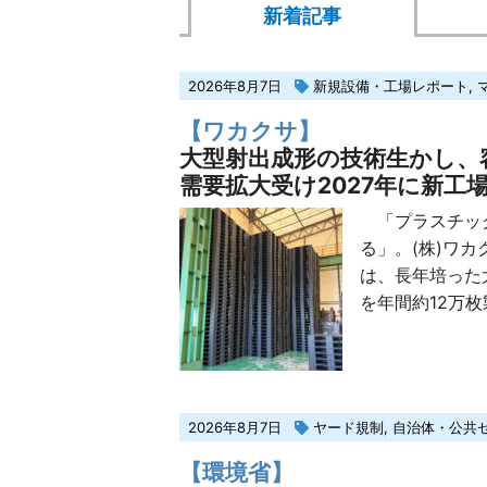
新着記事
2026年8月7日
新規設備・工場レポート
,
【ワカクサ】
大型射出成形の技術生かし、
需要拡大受け2027年に新工
「プラスチック
る」。(株)ワ
は、長年培った
を年間約12万枚
2026年8月7日
ヤード規制
,
自治体・公共
【環境省】