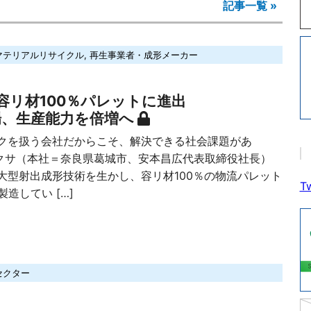
記事一覧 »
マテリアルリサイクル
,
再生事業者・成形メーカー
容リ材100％パレットに進出
場、生産能力を倍増へ
を扱う会社だからこそ、解決できる社会課題があ
カクサ（本社＝奈良県葛城市、安本昌広代表取締役社長）
大型射出成形技術を生かし、容リ材100％の物流パレット
Tw
製造してい […]
セクター