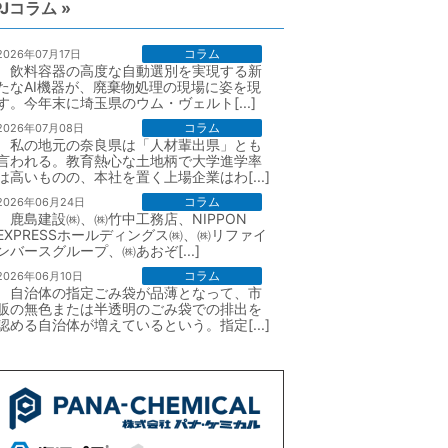
PJコラム »
コラム
2026年07月17日
飲料容器の高度な自動選別を実現する新
たなAI機器が、廃棄物処理の現場に姿を現
す。今年末に埼玉県のウム・ヴェルト[...]
コラム
2026年07月08日
私の地元の奈良県は「人材輩出県」とも
言われる。教育熱心な土地柄で大学進学率
は高いものの、本社を置く上場企業はわ[...]
コラム
2026年06月24日
鹿島建設㈱、㈱竹中工務店、NIPPON
EXPRESSホールディングス㈱、㈱リファイ
ンバースグループ、㈱あおぞ[...]
コラム
2026年06月10日
自治体の指定ごみ袋が品薄となって、市
販の無色または半透明のごみ袋での排出を
認める自治体が増えているという。指定[...]