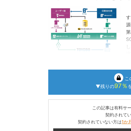
ラ
す
源
第
S
し
演
大
こ
97％
▼残りの
この記事は有料サ
契約されて
契約されていない方は
1か