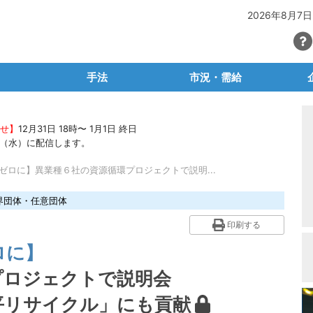
2026年8月7日
手法
市況・需給
SG・CSR
マテリアルリサイクル
PETボトル
らせ】
12月31日 18時〜 1月1日 終日
・容リ法
ケミカルリサイクル
有価物プラスチック
石油
22（水）に配信します。
ごみ問題
サーマルリサイクル
産廃プラ
再生
ゼロに】異業種６社の資源循環プロジェクトで説明...
ュートラル
生分解性プラ・バイオプラ
容リプラ・製品プラ
素
界団体・任意団体
等輸出入規制
脱プラ容器包装
プラ関連統計
産廃
印刷する
場レポート
廃プラの輸出入
自
ロに】
タビュー
海外マーケット
プロジェクトで説明会
ラム
業
平リサイクル」にも貢献