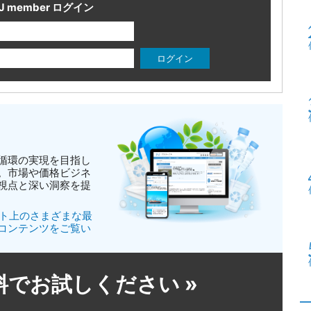
J member ログイン
循環の実現を目指し
。市場や価格ビジネ
視点と深い洞察を提
イト上のさまざまな最
コンテンツをご覧い
無料でお試しください
»