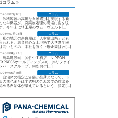
PJコラム »
コラム
2026年07月17日
飲料容器の高度な自動選別を実現する新
たなAI機器が、廃棄物処理の現場に姿を現
す。今年末に埼玉県のウム・ヴェルト[...]
コラム
2026年07月08日
私の地元の奈良県は「人材輩出県」とも
言われる。教育熱心な土地柄で大学進学率
は高いものの、本社を置く上場企業はわ[...]
コラム
2026年06月24日
鹿島建設㈱、㈱竹中工務店、NIPPON
EXPRESSホールディングス㈱、㈱リファイ
ンバースグループ、㈱あおぞ[...]
コラム
2026年06月10日
自治体の指定ごみ袋が品薄となって、市
販の無色または半透明のごみ袋での排出を
認める自治体が増えているという。指定[...]