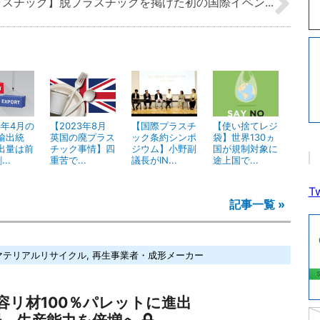
スチック】脱プラスチックを掲げた初の国際イベン...
6年4月の
【2023年8月
【国際プラスチ
【使い捨てレジ
輸出統
英国の廃プラス
ック条約シンポ
袋】世界130ヵ
出量は前
チック事情】四
ジウム】小野副
国が規制対象に
..
重苦で...
議長がIN...
途上国で...
Tw
記事一覧 »
マテリアルリサイクル
,
再生事業者・成形メーカー
容リ材100％パレットに進出