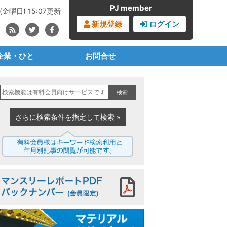
PJ member
(金曜日) 15:07更新
新規登録
ログイン
企業・ひと
お問合せ
ブランドオーナー
見積書・請求書依頼
検索
・化学・樹脂メーカー
購読の申込み
事業者・成形メーカー
広告の申込み
さらに検索条件を指定して検索 »
材メーカー・商社
プラジャーナルとは
業者・リサイクラー
PJからのお知らせ
治体・公共セクター
マンスリーレポートPDF
機械設備メーカー
界団体・任意団体