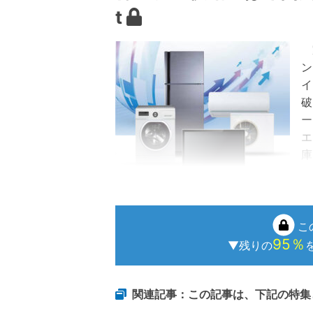
t
家
ン
イ
破
ー
エ
庫
年
経済産業省HPより
こ
95％
▼残りの
関連記事：この記事は、下記の特集