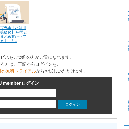
プラ再生材利用
義務化】 中間と
まとめ案がパブ
メ中、8...
ービスをご契約の方がご覧になれます。
いる方は、下記からログインを、
月の無料トライアル
からお試しいただけます。
J member ログイン