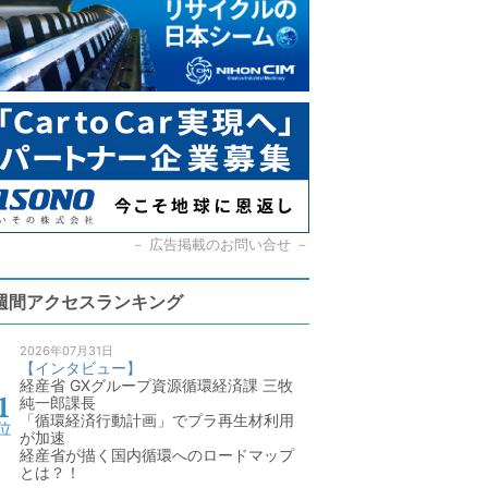
－
広告掲載のお問い合せ
－
週間アクセスランキング
2026年07月31日
【インタビュー】
経産省 GXグループ資源循環経済課 三牧
純一郎課長
「循環経済行動計画」でプラ再生材利用
が加速
経産省が描く国内循環へのロードマップ
とは？！