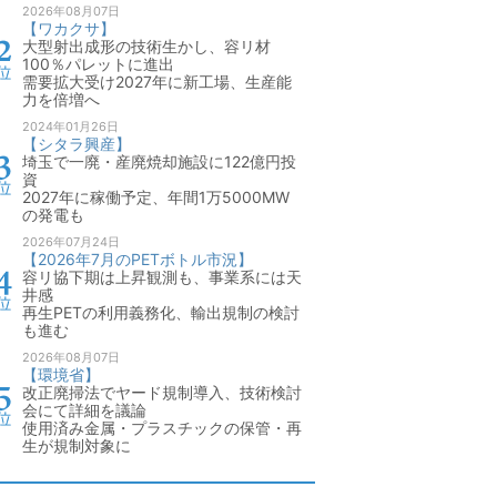
2026年08月07日
【ワカクサ】
大型射出成形の技術生かし、容リ材
100％パレットに進出
需要拡大受け2027年に新工場、生産能
力を倍増へ
2024年01月26日
【シタラ興産】
埼玉で一廃・産廃焼却施設に122億円投
資
2027年に稼働予定、年間1万5000MW
の発電も
2026年07月24日
【2026年7月のPETボトル市況】
容リ協下期は上昇観測も、事業系には天
井感
再生PETの利用義務化、輸出規制の検討
も進む
2026年08月07日
【環境省】
改正廃掃法でヤード規制導入、技術検討
会にて詳細を議論
使用済み金属・プラスチックの保管・再
生が規制対象に