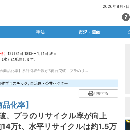
2026年8月7日
手法
市況・需給
SG・CSR
マテリアルリサイクル
PETボトル
らせ】
12月31日 18時〜 1月1日 終日
・容リ法
ケミカルリサイクル
有価物プラスチック
石油
22（水）に配信します。
ごみ問題
サーマルリサイクル
産廃プラ
再生
再商品化率】累計引取台数が3億台突破、プラのリ...
ュートラル
生分解性プラ・バイオプラ
容リプラ・製品プラ
素
価物プラスチック
,
自治体・公共セクター
等輸出入規制
脱プラ容器包装
プラ関連統計
産廃
印刷する
場レポート
廃プラの輸出入
自
商品化率】
タビュー
海外マーケット
突破、プラのリサイクル率が向上
ラム
業
4万t、水平リサイクルは約1.5万