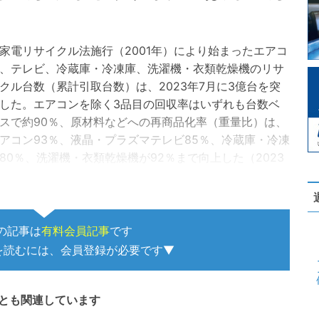
電リサイクル法施行（2001年）により始まったエアコ
、テレビ、冷蔵庫・冷凍庫、洗濯機・衣類乾燥機のリサ
クル台数（累計引取台数）は、2023年7月に3億台を突
した。エアコンを除く3品目の回収率はいずれも台数ベ
スで約90％、原材料などへの再商品化率（重量比）は、
アコン93％、液晶・プラズマテレビ85％、冷蔵庫・冷凍
80％、洗濯機・衣類乾燥機が92％まで向上した（2023
度）。リサイク…
の記事は
有料会員記事
です
を読むには、会員登録が必要です▼
とも関連しています