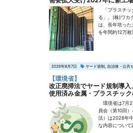
需要拡大受け2027年に新工
「プラスチック
る」。(株)ワ
は、長年培った
を年間約12万枚
2026年8月7日
ヤード規制
,
自治体・公共
【環境省】
改正廃掃法でヤード規制導入
使用済み金属・プラスチック
環境省は7月2
員会（第10回
法）は2028
な内容について議