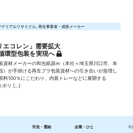
マテリアルリサイクル
,
再生事業者・成形メーカー
リエコレン」需要拡大
循環型包装を実現へ
資材メーカーの和光紙器㈱（本社＝埼玉県川口市、本
役）が手掛ける再生プラ包装資材への引き合いが急増し
原料100％にこだわり、内装トレーなどに展開する
（ポリ […]
市況・需給
企業・ひと
P