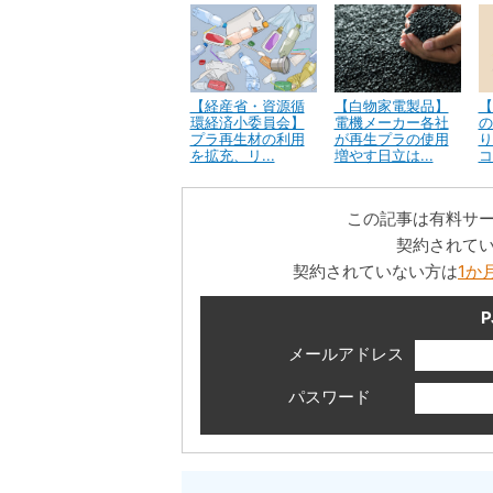
【経産省・資源循
【白物家電製品】
【
環経済小委員会】
電機メーカー各社
の
プラ再生材の利用
が再生プラの使用
り
を拡充、リ...
増やす日立は...
コ
この記事は有料サ
契約されて
契約されていない方は
1か
P
メールアドレス
パスワード