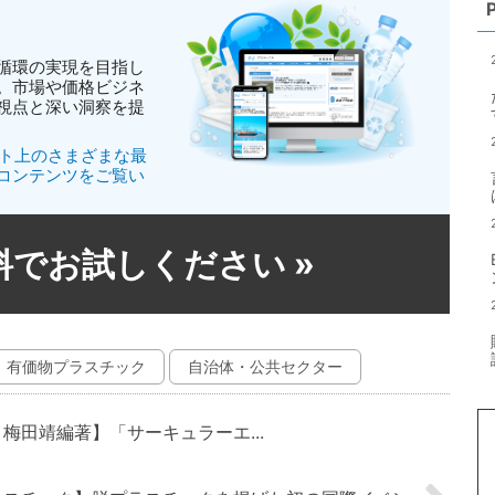
循環の実現を目指し
。市場や価格ビジネ
視点と深い洞察を提
イト上のさまざまな最
コンテンツをご覧い
無料でお試しください
»
有価物プラスチック
自治体・公共セクター
梅田靖編著】「サーキュラーエ...