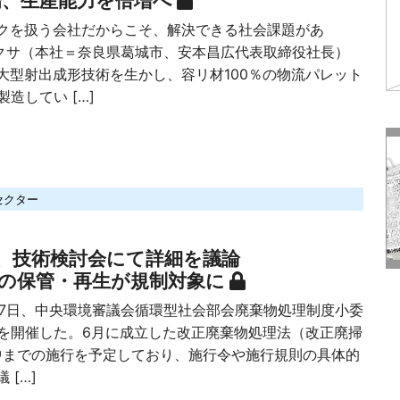
場、生産能力を倍増へ
を扱う会社だからこそ、解決できる社会課題があ
カクサ（本社＝奈良県葛城市、安本昌広代表取締役社長）
大型射出成形技術を生かし、容リ材100％の物流パレット
製造してい […]
セクター
、技術検討会にて詳細を議論
の保管・再生が規制対象に
7日、中央環境審議会循環型社会部会廃棄物処理制度小委
）を開催した。6月に成立した改正廃棄物処理法（改正廃掃
年中までの施行を予定しており、施行令や施行規則の具体的
 […]