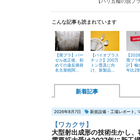
【パリ五輪の脱プラ
こんな記事も読まれています
【廃プラ】バー
【バイオプラス
【202
ゼル改正後、初
チック】200万
廃プラ
めての違反摘発
トン普及に向
計】輸
名古屋税関...
け、新製品...
年比2割.
新着記事
2026年8月7日
新規設備・工場レポート
,
【ワカクサ】
大型射出成形の技術生かし、