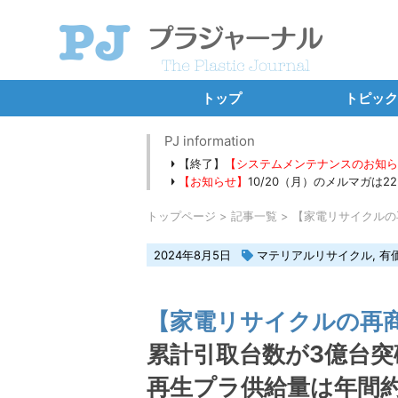
トップ
トピック
SDGs・E
PJ information
【終了】
【システムメンテナンスのお知
プラ新法
【お知らせ】
10/20（月）のメルマガは
海洋プラ・
トップページ
記事一覧
【家電リサイクルの
カーボンニ
2024年8月5日
マテリアルリサイクル
,
有
バーゼル条約
新規設備・工
【家電リサイクルの再
独占イン
累計引取台数が3億台
連載コ
再生プラ供給量は年間約1