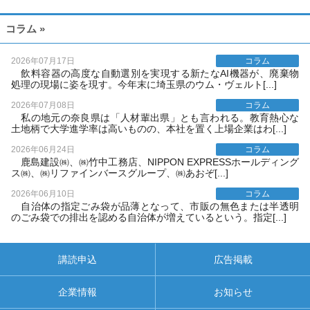
コラム »
2026年07月17日
コラム
飲料容器の高度な自動選別を実現する新たなAI機器が、廃棄物
処理の現場に姿を現す。今年末に埼玉県のウム・ヴェルト[...]
2026年07月08日
コラム
私の地元の奈良県は「人材輩出県」とも言われる。教育熱心な
土地柄で大学進学率は高いものの、本社を置く上場企業はわ[...]
2026年06月24日
コラム
鹿島建設㈱、㈱竹中工務店、NIPPON EXPRESSホールディング
ス㈱、㈱リファインバースグループ、㈱あおぞ[...]
2026年06月10日
コラム
自治体の指定ごみ袋が品薄となって、市販の無色または半透明
のごみ袋での排出を認める自治体が増えているという。指定[...]
講読申込
広告掲載
企業情報
お知らせ