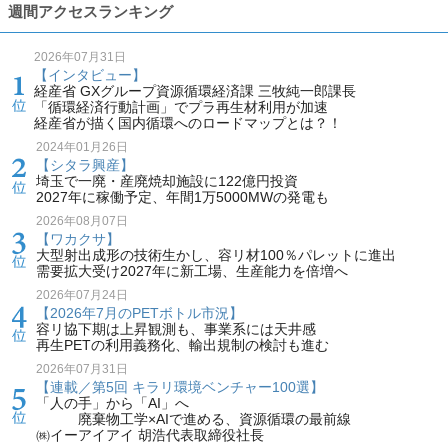
週間アクセスランキング
2026年07月31日
【インタビュー】
経産省 GXグループ資源循環経済課 三牧純一郎課長
「循環経済行動計画」でプラ再生材利用が加速
経産省が描く国内循環へのロードマップとは？！
2024年01月26日
【シタラ興産】
埼玉で一廃・産廃焼却施設に122億円投資
2027年に稼働予定、年間1万5000MWの発電も
2026年08月07日
【ワカクサ】
大型射出成形の技術生かし、容リ材100％パレットに進出
需要拡大受け2027年に新工場、生産能力を倍増へ
2026年07月24日
【2026年7月のPETボトル市況】
容リ協下期は上昇観測も、事業系には天井感
再生PETの利用義務化、輸出規制の検討も進む
2026年07月31日
【連載／第5回 キラリ環境ベンチャー100選】
「人の手」から「AI」へ
廃棄物工学×AIで進める、資源循環の最前線
㈱イーアイアイ 胡浩代表取締役社長