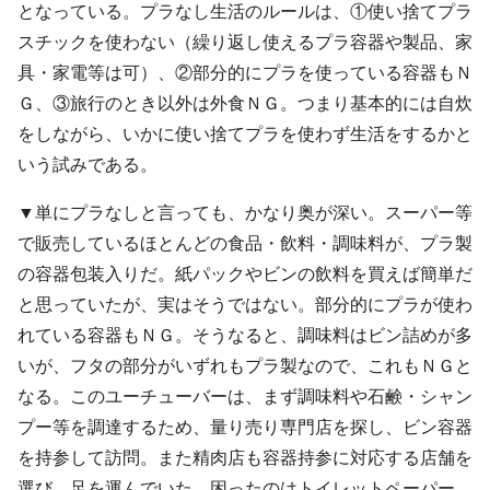
となっている。プラなし生活のルールは、①使い捨てプラ
スチックを使わない（繰り返し使えるプラ容器や製品、家
具・家電等は可）、②部分的にプラを使っている容器もＮ
Ｇ、③旅行のとき以外は外食ＮＧ。つまり基本的には自炊
をしながら、いかに使い捨てプラを使わず生活をするかと
いう試みである。
▼単にプラなしと言っても、かなり奥が深い。スーパー等
で販売しているほとんどの食品・飲料・調味料が、プラ製
の容器包装入りだ。紙パックやビンの飲料を買えば簡単だ
と思っていたが、実はそうではない。部分的にプラが使わ
れている容器もＮＧ。そうなると、調味料はビン詰めが多
いが、フタの部分がいずれもプラ製なので、これもＮＧと
なる。このユーチューバーは、まず調味料や石鹸・シャン
プー等を調達するため、量り売り専門店を探し、ビン容器
を持参して訪問。また精肉店も容器持参に対応する店舗を
選び、足を運んでいた。困ったのはトイレットペーパー。