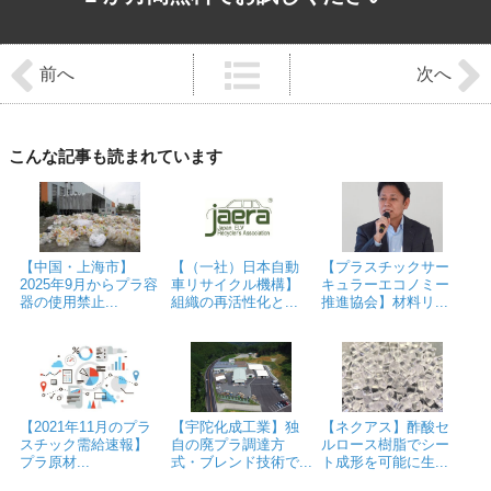
前
後
前へ
次へ
の
記
事
へ
の
こんな記事も読まれています
リ
ン
ク
【中国・上海市】
【（一社）日本自動
【プラスチックサー
2025年9月からプラ容
車リサイクル機構】
キュラーエコノミー
器の使用禁止...
組織の再活性化と...
推進協会】材料リ...
【2021年11月のプラ
【宇陀化成工業】独
【ネクアス】酢酸セ
スチック需給速報】
自の廃プラ調達方
ルロース樹脂でシー
プラ原材...
式・ブレンド技術で...
ト成形を可能に生...