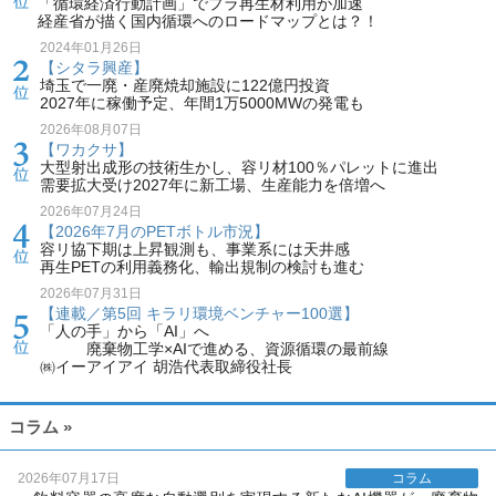
「循環経済行動計画」でプラ再生材利用が加速
経産省が描く国内循環へのロードマップとは？！
2024年01月26日
【シタラ興産】
埼玉で一廃・産廃焼却施設に122億円投資
2027年に稼働予定、年間1万5000MWの発電も
2026年08月07日
【ワカクサ】
大型射出成形の技術生かし、容リ材100％パレットに進出
需要拡大受け2027年に新工場、生産能力を倍増へ
2026年07月24日
【2026年7月のPETボトル市況】
容リ協下期は上昇観測も、事業系には天井感
再生PETの利用義務化、輸出規制の検討も進む
2026年07月31日
【連載／第5回 キラリ環境ベンチャー100選】
「人の手」から「AI」へ
廃棄物工学×AIで進める、資源循環の最前線
㈱イーアイアイ 胡浩代表取締役社長
コラム »
2026年07月17日
コラム