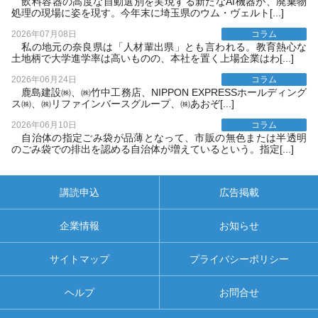
飲料容器の高度な自動選別を実現する新たなAI機器が、廃棄物
処理の現場に姿を現す。今年末に埼玉県のウム・ヴェルト[...]
2026年07月08日
コラム
私の地元の奈良県は「人材輩出県」とも言われる。教育熱心な
土地柄で大学進学率は高いものの、本社を置く上場企業はわ[...]
2026年06月24日
コラム
鹿島建設㈱、㈱竹中工務店、NIPPON EXPRESSホールディング
ス㈱、㈱リファインバースグループ、㈱あおぞ[...]
2026年06月10日
コラム
自治体の指定ごみ袋が品薄となって、市販の無色または半透明
のごみ袋での排出を認める自治体が増えているという。指定[...]
講読申込
広告掲載
企業情報
お知らせ
サイトマップ
プライバシーポリシー
ヘルプ
お問合せ