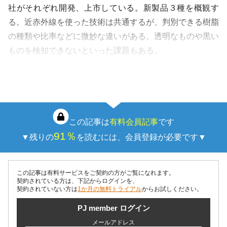
社がそれぞれ開発、上市している。新製品３種を概観す
る。近赤外線を使った技術は共通するが、判別できる樹脂
の種類や比率などに微妙な違いがある。透明なものや黒い
ものを検知できないといった課題もある。
トライナミクス社の近赤外分光ソリューション
…
この記事は
有料会員記事
です
91％
▼残りの
を読むには、会員登録が必要です▼
この記事は有料サービスをご契約の方がご覧になれます。
契約されている方は、下記からログインを、
契約されていない方は
1か月の無料トライアル
からお試しください。
PJ member ログイン
メールアドレス