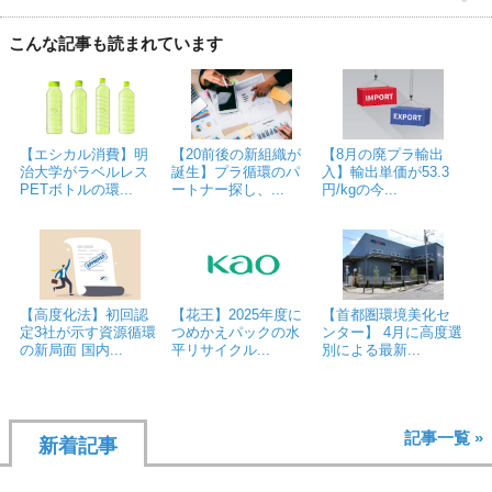
こんな記事も読まれています
【エシカル消費】明
【20前後の新組織が
【8月の廃プラ輸出
治大学がラベルレス
誕生】プラ循環のパ
入】輸出単価が53.3
PETボトルの環...
ートナー探し、...
円/kgの今...
【高度化法】初回認
【花王】2025年度に
【首都圏環境美化セ
定3社が示す資源循環
つめかえパックの水
ンター】 4月に高度選
の新局面 国内...
平リサイクル...
別による最新...
記事一覧 »
新着記事