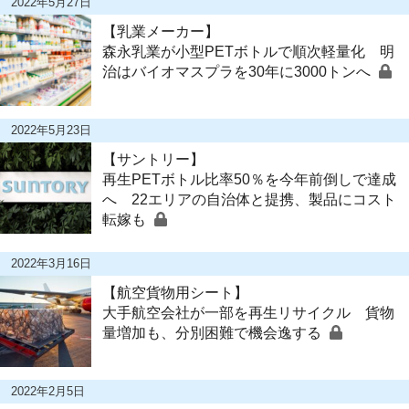
2022年5月27日
【乳業メーカー】
森永乳業が小型PETボトルで順次軽量化 明
治はバイオマスプラを30年に3000トンへ
2022年5月23日
【サントリー】
再生PETボトル比率50％を今年前倒しで達成
へ 22エリアの自治体と提携、製品にコスト
転嫁も
2022年3月16日
【航空貨物用シート】
大手航空会社が一部を再生リサイクル 貨物
量増加も、分別困難で機会逸する
2022年2月5日