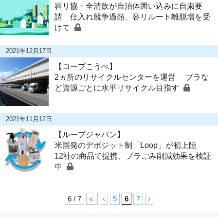
容リ協・全清飲が自治体囲い込みに自粛要
請 仕入れ競争過熱、容リルート離脱増を受
けて
2021年12月17日
【コープこうべ】
2ヵ所のリサイクルセンターを運営 プラな
ど資源ごとに水平リサイクル目指す
2021年11月12日
【ループジャパン】
米国発のデポジット制「Loop」が初上陸
12社の商品で提携、プラごみ削減効果を検証
中
6 / 7
«
‹
5
6
7
›