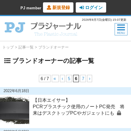
新規登録
ログイン
PJ member
2026年8月7日(金曜日) 15:07更新
トップ
記事一覧
ブランドオーナー
ブランドオーナーの記事一覧
6 / 7
«
‹
5
6
7
›
2022年6月18日
【日本エイサー】
PCRプラスチック使用のノートPC発売 将
来はデスクトップPCやガジェットにも