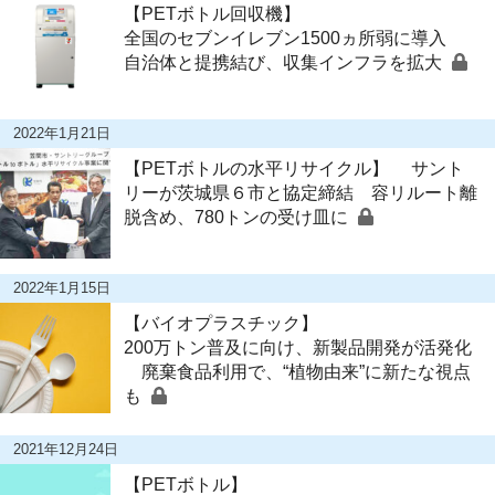
【PETボトル回収機】
全国のセブンイレブン1500ヵ所弱に導入
自治体と提携結び、収集インフラを拡大
2022年1月21日
【PETボトルの水平リサイクル】 サント
リーが茨城県６市と協定締結 容リルート離
脱含め、780トンの受け皿に
2022年1月15日
【バイオプラスチック】
200万トン普及に向け、新製品開発が活発化
廃棄食品利用で、“植物由来”に新たな視点
も
2021年12月24日
【PETボトル】