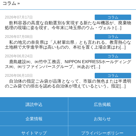
コラム »
2026年07月17日
コラム
飲料容器の高度な自動選別を実現する新たなAI機器が、廃棄物
処理の現場に姿を現す。今年末に埼玉県のウム・ヴェルト[...]
2026年07月08日
コラム
私の地元の奈良県は「人材輩出県」とも言われる。教育熱心な
土地柄で大学進学率は高いものの、本社を置く上場企業はわ[...]
2026年06月24日
コラム
鹿島建設㈱、㈱竹中工務店、NIPPON EXPRESSホールディング
ス㈱、㈱リファインバースグループ、㈱あおぞ[...]
2026年06月10日
コラム
自治体の指定ごみ袋が品薄となって、市販の無色または半透明
のごみ袋での排出を認める自治体が増えているという。指定[...]
講読申込
広告掲載
企業情報
お知らせ
サイトマップ
プライバシーポリシー