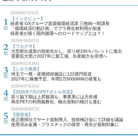
2026年07月31日
【インタビュー】
経産省 GXグループ資源循環経済課 三牧純一郎課長
「循環経済行動計画」でプラ再生材利用が加速
経産省が描く国内循環へのロードマップとは？！
2026年08月07日
【ワカクサ】
大型射出成形の技術生かし、容リ材100％パレットに進出
需要拡大受け2027年に新工場、生産能力を倍増へ
2024年01月26日
【シタラ興産】
埼玉で一廃・産廃焼却施設に122億円投資
2027年に稼働予定、年間1万5000MWの発電も
2026年07月24日
【2026年7月のPETボトル市況】
容リ協下期は上昇観測も、事業系には天井感
再生PETの利用義務化、輸出規制の検討も進む
2026年08月07日
【環境省】
改正廃掃法でヤード規制導入、技術検討会にて詳細を議論
使用済み金属・プラスチックの保管・再生が規制対象に