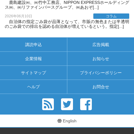
鹿島建設㈱、㈱竹中工務店、NIPPON EXPRESSホールディング
ス㈱、㈱リファインバースグループ、㈱あおぞ[...]
2026年06月10日
コラム
自治体の指定ごみ袋が品薄となって、市販の無色または半透明
のごみ袋での排出を認める自治体が増えているという。指定[...]
講読申込
広告掲載
企業情報
お知らせ
サイトマップ
プライバシーポリシー
ヘルプ
お問合せ
English