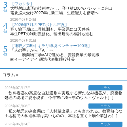
【ワカクサ】
大型射出成形の技術生かし、容リ材100％パレットに進出
需要拡大受け2027年に新工場、生産能力を倍増へ
2026年07月24日
【2026年7月のPETボトル市況】
容リ協下期は上昇観測も、事業系には天井感
再生PETの利用義務化、輸出規制の検討も進む
2026年07月31日
【連載／第5回 キラリ環境ベンチャー100選】
「人の手」から「AI」へ
廃棄物工学×AIで進める、資源循環の最前線
㈱イーアイアイ 胡浩代表取締役社長
コラム »
2026年07月17日
コラム
飲料容器の高度な自動選別を実現する新たなAI機器が、廃棄物
処理の現場に姿を現す。今年末に埼玉県のウム・ヴェルト[...]
2026年07月08日
コラム
私の地元の奈良県は「人材輩出県」とも言われる。教育熱心な
土地柄で大学進学率は高いものの、本社を置く上場企業はわ[...]
2026年06月24日
コラム