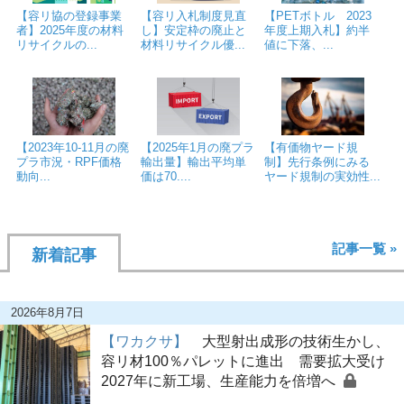
【容リ協の登録事業
【容リ入札制度見直
【PETボトル 2023
者】2025年度の材料
し】安定枠の廃止と
年度上期入札】約半
リサイクルの...
材料リサイクル優...
値に下落、...
【2023年10-11月の廃
【2025年1月の廃プラ
【有価物ヤード規
プラ市況・RPF価格
輸出量】輸出平均単
制】先行条例にみる
動向...
価は70....
ヤード規制の実効性...
記事一覧 »
新着記事
2026年8月7日
【ワカクサ】
大型射出成形の技術生かし、
容リ材100％パレットに進出 需要拡大受け
2027年に新工場、生産能力を倍増へ