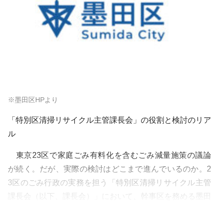
※墨田区HPより
「特別区清掃リサイクル主管課長会」の役割と検討のリア
ル
東京23区で家庭ごみ有料化を含むごみ減量施策の議論
が続く。だが、実際の検討はどこまで進んでいるのか。2
3区のごみ行政の実務を担う「特別区清掃リサイクル主管
課長会（以下、課長会）」において、幹事区を務める墨田
区の柳誠すみだ清掃事務所長に、課長会の位置付け、202