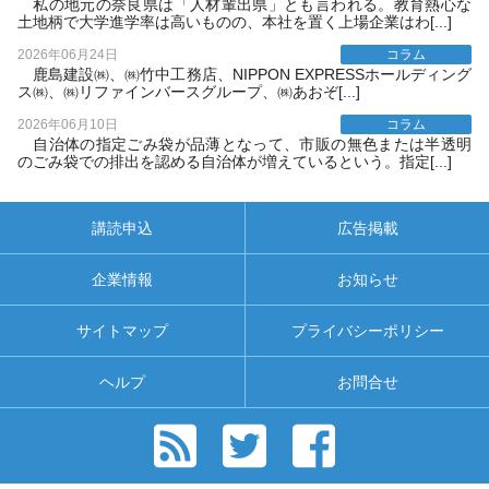
私の地元の奈良県は「人材輩出県」とも言われる。教育熱心な
土地柄で大学進学率は高いものの、本社を置く上場企業はわ[...]
2026年06月24日
コラム
鹿島建設㈱、㈱竹中工務店、NIPPON EXPRESSホールディング
ス㈱、㈱リファインバースグループ、㈱あおぞ[...]
2026年06月10日
コラム
自治体の指定ごみ袋が品薄となって、市販の無色または半透明
のごみ袋での排出を認める自治体が増えているという。指定[...]
講読申込
広告掲載
企業情報
お知らせ
サイトマップ
プライバシーポリシー
ヘルプ
お問合せ