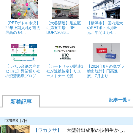
【PETボトル市況】
【大谷清運】足立区
【横浜市】 国内最大
22年上期入札が過去
に第五工場「RE-
のPETボトル排出
最高の-64...
BORN2026...
元、年間１万4...
【ラベル台紙の廃棄
【カートリッジ関連3
【2024年8月の廃プラ
ゼロに】異業種６社
社が連携協定】リユ
輸出統計】円高進
の資源循環プロジ...
ーストナーで脱...
展、7月より...
記事一覧 »
新着記事
2026年8月7日
【ワカクサ】
大型射出成形の技術生かし、