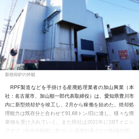
新焼却炉の外観
RPF製造などを手掛ける産廃処理業者の加山興業（本
社：名古屋市、加山順一郎代表取締役）は、愛知県豊川市
内に新型焼却炉を竣工し、2月から稼働を始めた。焼却処
理能力は既存分と合わせて91.68トン/日に達し、様々な廃
棄物を受け入れていく。また同社は2021年にSBTイニシ
アチブ（科学的根拠に基づいた温室効果ガスの削減目標）