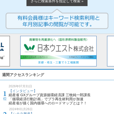
さらに検索条件を指定して検索 »
週間アクセスランキング
2026年07月31日
【インタビュー】
経産省 GXグループ資源循環経済課 三牧純一郎課長
「循環経済行動計画」でプラ再生材利用が加速
経産省が描く国内循環へのロードマップとは？！
2024年01月26日
【シタラ興産】