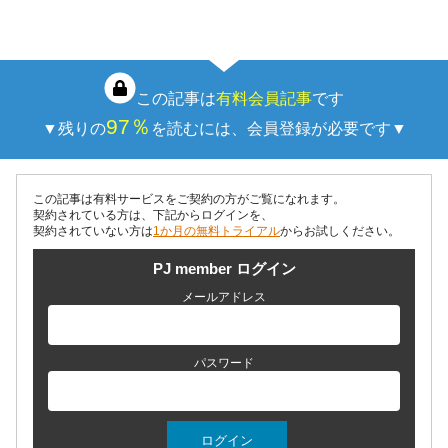
の認証を得て、2030年までに排出量50％削減の目標を打
ち立てている。脱炭素と…
この記事は
有料会員記事
です
97％
▼残りの
を読むには、会員登録が必要です▼
この記事は有料サービスをご契約の方がご覧になれます。
契約されている方は、下記からログインを、
契約されていない方は
1か月の無料トライアル
からお試しください。
PJ member ログイン
メールアドレス
パスワード