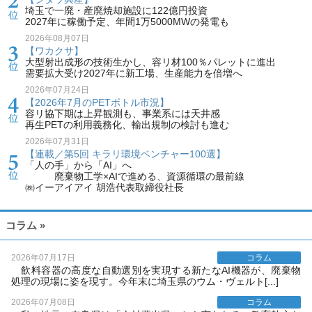
埼玉で一廃・産廃焼却施設に122億円投資
2027年に稼働予定、年間1万5000MWの発電も
2026年08月07日
【ワカクサ】
大型射出成形の技術生かし、容リ材100％パレットに進出
需要拡大受け2027年に新工場、生産能力を倍増へ
2026年07月24日
【2026年7月のPETボトル市況】
容リ協下期は上昇観測も、事業系には天井感
再生PETの利用義務化、輸出規制の検討も進む
2026年07月31日
【連載／第5回 キラリ環境ベンチャー100選】
「人の手」から「AI」へ
廃棄物工学×AIで進める、資源循環の最前線
㈱イーアイアイ 胡浩代表取締役社長
コラム »
2026年07月17日
コラム
飲料容器の高度な自動選別を実現する新たなAI機器が、廃棄物
処理の現場に姿を現す。今年末に埼玉県のウム・ヴェルト[...]
2026年07月08日
コラム