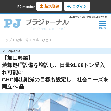
新規登録
ログイン
PJ member
2026年8月7日(金曜日) 15:07更新
トップ
記事一覧
企業・ひと
2022年3月31日
【加山興業】
焼却処理設備を増設し、日量91.68トン受入
れ可能に
GHG排出削減の目標も設定し、社会ニーズを
両立へ