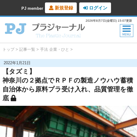
新規登録
ログイン
PJ member
2026年8月7日(金曜日) 15:07更新
トップ
記事一覧
手法
企業・ひと
2022年1月21日
【タズミ】
神奈川の２拠点でＲＰＦの製造ノウハウ蓄積
自治体から原料プラ受け入れ、品質管理を徹
底