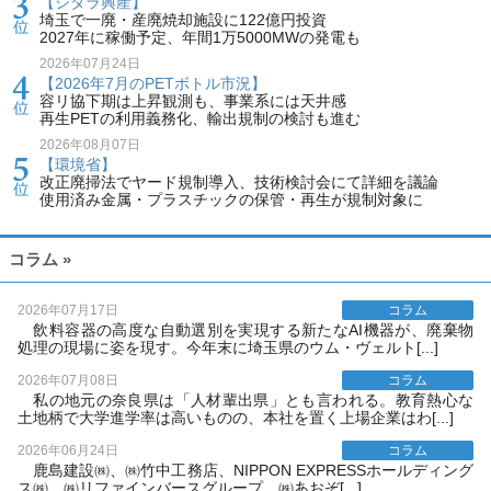
【シタラ興産】
埼玉で一廃・産廃焼却施設に122億円投資
2027年に稼働予定、年間1万5000MWの発電も
2026年07月24日
【2026年7月のPETボトル市況】
容リ協下期は上昇観測も、事業系には天井感
再生PETの利用義務化、輸出規制の検討も進む
2026年08月07日
【環境省】
改正廃掃法でヤード規制導入、技術検討会にて詳細を議論
使用済み金属・プラスチックの保管・再生が規制対象に
コラム »
2026年07月17日
コラム
飲料容器の高度な自動選別を実現する新たなAI機器が、廃棄物
処理の現場に姿を現す。今年末に埼玉県のウム・ヴェルト[...]
2026年07月08日
コラム
私の地元の奈良県は「人材輩出県」とも言われる。教育熱心な
土地柄で大学進学率は高いものの、本社を置く上場企業はわ[...]
2026年06月24日
コラム
鹿島建設㈱、㈱竹中工務店、NIPPON EXPRESSホールディング
ス㈱、㈱リファインバースグループ、㈱あおぞ[...]