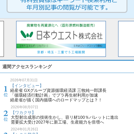
週間アクセスランキング
2026年07月31日
【インタビュー】
経産省 GXグループ資源循環経済課 三牧純一郎課長
「循環経済行動計画」でプラ再生材利用が加速
経産省が描く国内循環へのロードマップとは？！
2026年08月07日
【ワカクサ】
大型射出成形の技術生かし、容リ材100％パレットに進出
需要拡大受け2027年に新工場、生産能力を倍増へ
2024年01月26日