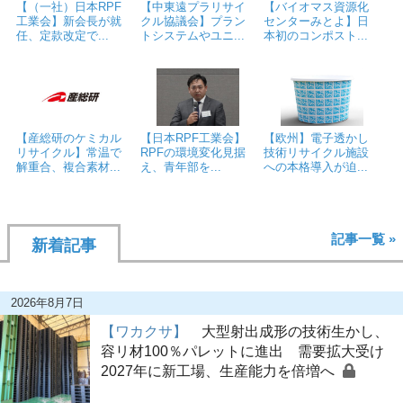
【（一社）日本RPF
【中東遠プラリサイ
【バイオマス資源化
工業会】新会長が就
クル協議会】プラン
センターみとよ】日
任、定款改定で...
トシステムやユニ...
本初のコンポスト...
【産総研のケミカル
【日本RPF工業会】
【欧州】電子透かし
リサイクル】常温で
RPFの環境変化見据
技術リサイクル施設
解重合、複合素材...
え、青年部を...
への本格導入が迫...
記事一覧 »
新着記事
2026年8月7日
【ワカクサ】
大型射出成形の技術生かし、
容リ材100％パレットに進出 需要拡大受け
2027年に新工場、生産能力を倍増へ