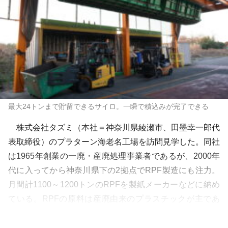
最大24トンまで貯留できるサイロ。一瞬で積込みが完了できる
株式会社タズミ（本社＝神奈川県綾瀬市、田墨幸一郎代
表取締役）のプラターン海老名工場を訪問見学した。同社
は1965年創業の一廃・産廃処理事業者であるが、2000年
代に入ってから神奈川県下の2拠点でRPF製造にも注力。
月間計1100～1200トンのRPFを製紙メーカーなどに納め
ている。RPFの原料は産廃由来のプラスチックが主であ
るが、同社では自治体から発生する事業系・家庭系のプラ
も受け入れ、高品質な…