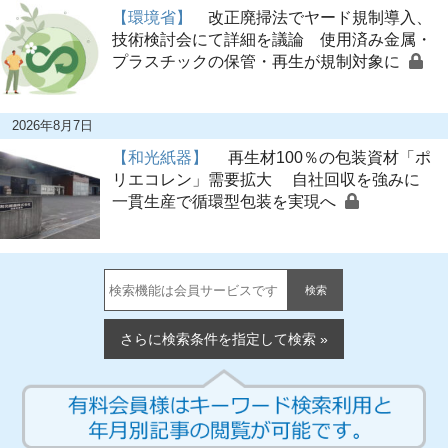
【環境省】
改正廃掃法でヤード規制導入、
技術検討会にて詳細を議論 使用済み金属・
プラスチックの保管・再生が規制対象に
2026年8月7日
【和光紙器】
再生材100％の包装資材「ポ
リエコレン」需要拡大 自社回収を強みに
一貫生産で循環型包装を実現へ
検索
さらに検索条件を指定して検索 »