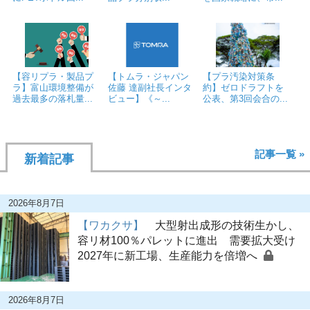
【容リプラ・製品プ
【トムラ・ジャパン
【プラ汚染対策条
ラ】富山環境整備が
佐藤 達副社長インタ
約】ゼロドラフトを
過去最多の落札量...
ビュー】《～...
公表、第3回会合の...
記事一覧 »
新着記事
2026年8月7日
【ワカクサ】
大型射出成形の技術生かし、
容リ材100％パレットに進出 需要拡大受け
2027年に新工場、生産能力を倍増へ
2026年8月7日