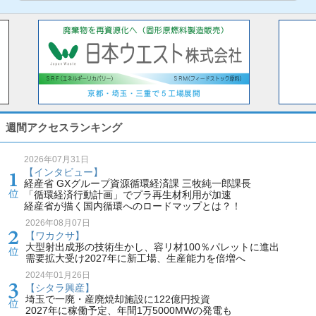
週間アクセスランキング
2026年07月31日
【インタビュー】
経産省 GXグループ資源循環経済課 三牧純一郎課長
「循環経済行動計画」でプラ再生材利用が加速
経産省が描く国内循環へのロードマップとは？！
2026年08月07日
【ワカクサ】
大型射出成形の技術生かし、容リ材100％パレットに進出
需要拡大受け2027年に新工場、生産能力を倍増へ
2024年01月26日
【シタラ興産】
埼玉で一廃・産廃焼却施設に122億円投資
2027年に稼働予定、年間1万5000MWの発電も