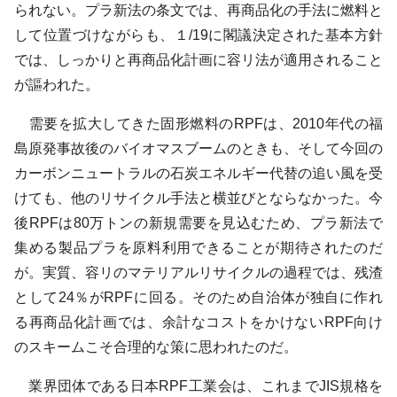
られない。プラ新法の条文では、再商品化の手法に燃料と
して位置づけながらも、１/19に閣議決定された基本方針
では、しっかりと再商品化計画に容リ法が適用されること
が謳われた。
需要を拡大してきた固形燃料のRPFは、2010年代の福
島原発事故後のバイオマスブームのときも、そして今回の
カーボンニュートラルの石炭エネルギー代替の追い風を受
けても、他のリサイクル手法と横並びとならなかった。今
後RPFは80万トンの新規需要を見込むため、プラ新法で
集める製品プラを原料利用できることが期待されたのだ
が。実質、容リのマテリアルリサイクルの過程では、残渣
として24％がRPFに回る。そのため自治体が独自に作れ
る再商品化計画では、余計なコストをかけないRPF向け
のスキームこそ合理的な策に思われたのだ。
業界団体である日本RPF工業会は、これまでJIS規格を