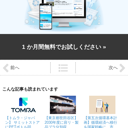
1 か月間無料でお試しください
»
前
後
前へ
次へ
の
記
事
へ
の
こんな記事も読まれています
リ
ン
ク
【トムラ・ジャパ
【東京都世田谷区】
【第五次循環基本計
ン】 サミットストア
2030年度に容リ・製
画】循環経済へ移行
にPETボトル回...
品プラ分別収...
を国家戦略に、市...