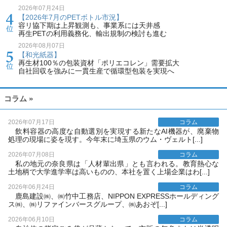
2026年07月24日
【2026年7月のPETボトル市況】
容リ協下期は上昇観測も、事業系には天井感
再生PETの利用義務化、輸出規制の検討も進む
2026年08月07日
【和光紙器】
再生材100％の包装資材「ポリエコレン」需要拡大
自社回収を強みに一貫生産で循環型包装を実現へ
コラム »
2026年07月17日
コラム
飲料容器の高度な自動選別を実現する新たなAI機器が、廃棄物
処理の現場に姿を現す。今年末に埼玉県のウム・ヴェルト[...]
2026年07月08日
コラム
私の地元の奈良県は「人材輩出県」とも言われる。教育熱心な
土地柄で大学進学率は高いものの、本社を置く上場企業はわ[...]
2026年06月24日
コラム
鹿島建設㈱、㈱竹中工務店、NIPPON EXPRESSホールディング
ス㈱、㈱リファインバースグループ、㈱あおぞ[...]
2026年06月10日
コラム