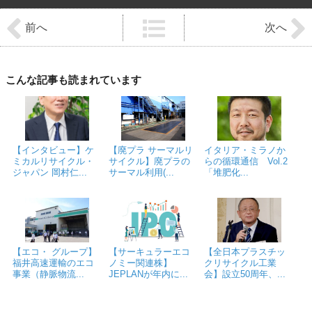
前
後
前へ
次へ
の
記
事
へ
の
こんな記事も読まれています
リ
ン
ク
【インタビュー】ケ
【廃プラ サーマルリ
イタリア・ミラノか
ミカルリサイクル・
サイクル】廃プラの
らの循環通信 Vol.2
ジャパン 岡村仁...
サーマル利用(...
「堆肥化...
【エコ・ グループ】
【サーキュラーエコ
【全日本プラスチッ
福井高速運輸のエコ
ノミー関連株】
クリサイクル工業
事業（静脈物流...
JEPLANが年内に...
会】設立50周年、...