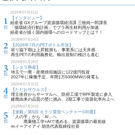
2026年07月31日
【インタビュー】
経産省 GXグループ資源循環経済課 三牧純一郎課長
「循環経済行動計画」でプラ再生材利用が加速
経産省が描く国内循環へのロードマップとは？！
2026年07月24日
【2026年7月のPETボトル市況】
容リ協下期は上昇観測も、事業系には天井感
再生PETの利用義務化、輸出規制の検討も進む
2024年01月26日
【シタラ興産】
埼玉で一廃・産廃焼却施設に122億円投資
2027年に稼働予定、年間1万5000MWの発電も
2026年07月31日
【ただおザウルス】
埋立依存からサーマルへ、防府工場でRPF製造に参入
建廃由来の品質の壁に挑み、2期工事で資源化率向上へ
2026年07月31日
【連載／第5回 キラリ環境ベンチャー100選】
「人の手」から「AI」へ
廃棄物工学×AIで進める、資源循環の最前線
㈱イーアイアイ 胡浩代表取締役社長