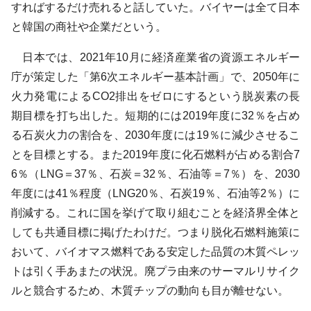
すればするだけ売れると話していた。バイヤーは全て日本
と韓国の商社や企業だという。
日本では、2021年10月に経済産業省の資源エネルギー
庁が策定した「第6次エネルギー基本計画」で、2050年に
火力発電によるCO2排出をゼロにするという脱炭素の長
期目標を打ち出した。短期的には2019年度に32％を占め
る石炭火力の割合を、2030年度には19％に減少させるこ
とを目標とする。また2019年度に化石燃料が占める割合7
6％（LNG＝37％、石炭＝32％、石油等＝7％）を、2030
年度には41％程度（LNG20％、石炭19％、石油等2％）に
削減する。これに国を挙げて取り組むことを経済界全体と
しても共通目標に掲げたわけだ。つまり脱化石燃料施策に
おいて、バイオマス燃料である安定した品質の木質ペレッ
トは引く手あまたの状況。廃プラ由来のサーマルリサイク
ルと競合するため、木質チップの動向も目が離せない。