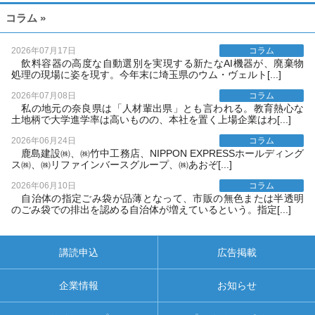
コラム »
2026年07月17日
コラム
飲料容器の高度な自動選別を実現する新たなAI機器が、廃棄物
処理の現場に姿を現す。今年末に埼玉県のウム・ヴェルト[...]
2026年07月08日
コラム
私の地元の奈良県は「人材輩出県」とも言われる。教育熱心な
土地柄で大学進学率は高いものの、本社を置く上場企業はわ[...]
2026年06月24日
コラム
鹿島建設㈱、㈱竹中工務店、NIPPON EXPRESSホールディング
ス㈱、㈱リファインバースグループ、㈱あおぞ[...]
2026年06月10日
コラム
自治体の指定ごみ袋が品薄となって、市販の無色または半透明
のごみ袋での排出を認める自治体が増えているという。指定[...]
講読申込
広告掲載
企業情報
お知らせ