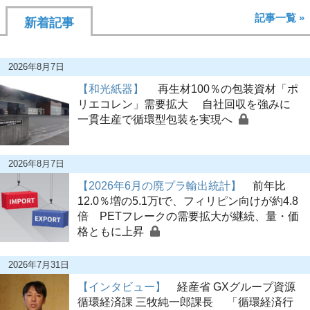
記事一覧 »
新着記事
2026年8月7日
【和光紙器】
再生材100％の包装資材「ポ
リエコレン」需要拡大 自社回収を強みに
一貫生産で循環型包装を実現へ
2026年8月7日
【2026年6月の廃プラ輸出統計】
前年比
12.0％増の5.1万tで、フィリピン向けが約4.8
倍 PETフレークの需要拡大が継続、量・価
格ともに上昇
2026年7月31日
【インタビュー】
経産省 GXグループ資源
循環経済課 三牧純一郎課長 「循環経済行