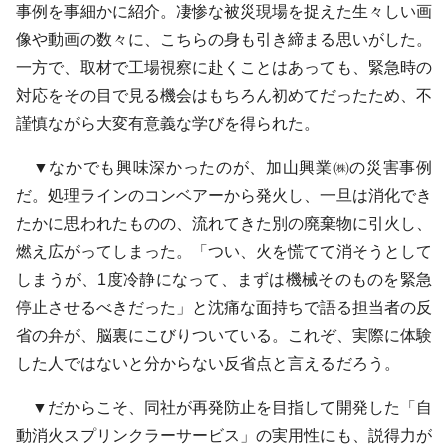
事例を事細かに紹介。凄惨な被災現場を捉えた生々しい画
像や動画の数々に、こちらの身も引き締まる思いがした。
一方で、取材で工場視察に赴くことはあっても、緊急時の
対応をその目で見る機会はもちろん初めてだったため、不
謹慎ながら大変有意義な学びを得られた。
▼なかでも興味深かったのが、加山興業㈱の災害事例
だ。処理ラインのコンベアーから発火し、一旦は消化でき
たかに思われたものの、流れてきた別の廃棄物に引火し、
燃え広がってしまった。「つい、火を慌てて消そうとして
しまうが、1度冷静になって、まずは機械そのものを緊急
停止させるべきだった」と沈痛な面持ちで語る担当者の反
省の弁が、脳裏にこびりついている。これぞ、実際に体験
した人ではないと分からない反省点と言えるだろう。
▼だからこそ、同社が再発防止を目指して開発した「自
動消火スプリンクラーサービス」の実用性にも、説得力が