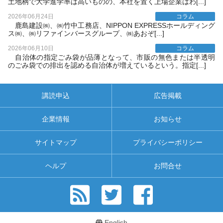
土地柄で大学進学率は高いものの、本社を置く上場企業はわ[...]
2026年06月24日
コラム
鹿島建設㈱、㈱竹中工務店、NIPPON EXPRESSホールディング
ス㈱、㈱リファインバースグループ、㈱あおぞ[...]
2026年06月10日
コラム
自治体の指定ごみ袋が品薄となって、市販の無色または半透明
のごみ袋での排出を認める自治体が増えているという。指定[...]
講読申込
広告掲載
企業情報
お知らせ
サイトマップ
プライバシーポリシー
ヘルプ
お問合せ
English