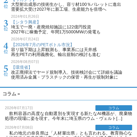
大型射出成形の技術生かし、容リ材100％パレットに進出
需要拡大受け2027年に新工場、生産能力を倍増へ
2024年01月26日
【シタラ興産】
埼玉で一廃・産廃焼却施設に122億円投資
2027年に稼働予定、年間1万5000MWの発電も
2026年07月24日
【2026年7月のPETボトル市況】
容リ協下期は上昇観測も、事業系には天井感
再生PETの利用義務化、輸出規制の検討も進む
2026年08月07日
【環境省】
改正廃掃法でヤード規制導入、技術検討会にて詳細を議論
使用済み金属・プラスチックの保管・再生が規制対象に
コラム »
2026年07月17日
コラム
飲料容器の高度な自動選別を実現する新たなAI機器が、廃棄物
処理の現場に姿を現す。今年末に埼玉県のウム・ヴェルト[...]
2026年07月08日
コラム
私の地元の奈良県は「人材輩出県」とも言われる。教育熱心な