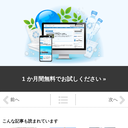
1 か月間無料でお試しください
»
前
後
前へ
次へ
の
記
事
へ
の
こんな記事も読まれています
リ