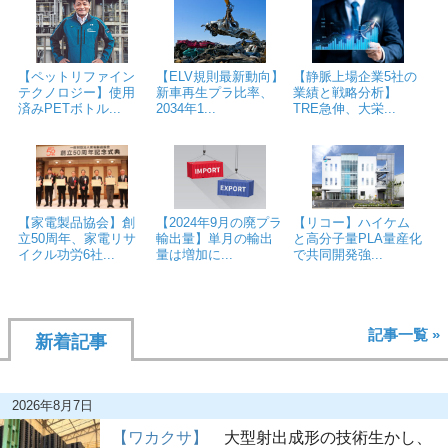
ン
ク
【ペットリファイン
【ELV規則最新動向】
【静脈上場企業5社の
テクノロジー】使用
新車再生プラ比率、
業績と戦略分析】
済みPETボトル...
2034年1...
TRE急伸、大栄...
【家電製品協会】創
【2024年9月の廃プラ
【リコー】ハイケム
立50周年、家電リサ
輸出量】単月の輸出
と高分子量PLA量産化
イクル功労6社...
量は増加に...
で共同開発強...
記事一覧 »
新着記事
2026年8月7日
【ワカクサ】
大型射出成形の技術生かし、