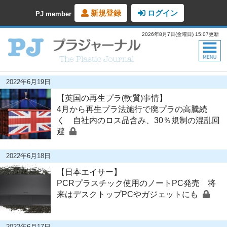
新規登録
ログイン
PJ member
2026年8月7日(金曜日) 15:07更新
2022年6月19日
【英国の再生プラ(軟質)事情】
4月から再生プラ法施行で廃プラの高騰続
く 自社内のロス品含み、30％規制の混乱回
避
2022年6月18日
【日本エイサー】
PCRプラスチック使用のノートPC発売 将
来はデスクトップPCやガジェットにも
2022年6月17日