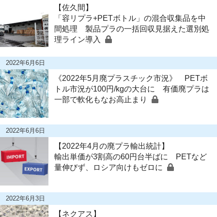
【佐久間】
「容リプラ+PETボトル」の混合収集品を中
間処理 製品プラの一括回収見据えた選別処
理ライン導入
2022年6月6日
《2022年5月廃プラスチック市況》 PETボ
トル市況が100円/kgの大台に 有価廃プラは
一部で軟化もなお高止まり
2022年6月6日
【2022年4月の廃プラ輸出統計】
輸出単価が3割高の60円台半ばに PETなど
量伸びず、ロシア向けもゼロに
2022年6月3日
【ネクアス】