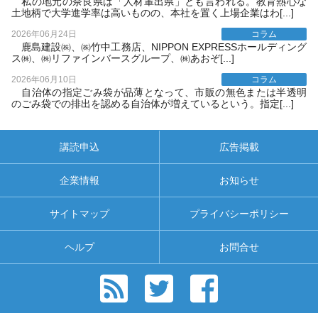
私の地元の奈良県は「人材輩出県」とも言われる。教育熱心な
土地柄で大学進学率は高いものの、本社を置く上場企業はわ[...]
2026年06月24日
コラム
鹿島建設㈱、㈱竹中工務店、NIPPON EXPRESSホールディング
ス㈱、㈱リファインバースグループ、㈱あおぞ[...]
2026年06月10日
コラム
自治体の指定ごみ袋が品薄となって、市販の無色または半透明
のごみ袋での排出を認める自治体が増えているという。指定[...]
講読申込
広告掲載
企業情報
お知らせ
サイトマップ
プライバシーポリシー
ヘルプ
お問合せ