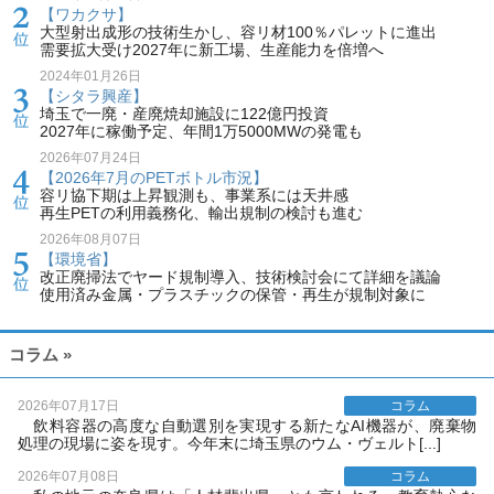
【ワカクサ】
大型射出成形の技術生かし、容リ材100％パレットに進出
需要拡大受け2027年に新工場、生産能力を倍増へ
2024年01月26日
【シタラ興産】
埼玉で一廃・産廃焼却施設に122億円投資
2027年に稼働予定、年間1万5000MWの発電も
2026年07月24日
【2026年7月のPETボトル市況】
容リ協下期は上昇観測も、事業系には天井感
再生PETの利用義務化、輸出規制の検討も進む
2026年08月07日
【環境省】
改正廃掃法でヤード規制導入、技術検討会にて詳細を議論
使用済み金属・プラスチックの保管・再生が規制対象に
コラム »
2026年07月17日
コラム
飲料容器の高度な自動選別を実現する新たなAI機器が、廃棄物
処理の現場に姿を現す。今年末に埼玉県のウム・ヴェルト[...]
2026年07月08日
コラム