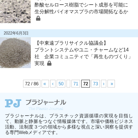
酢酸セルロース樹脂でシート成形を可能に
生分解性バイオマスプラの市場開拓なるか
2022年6月3日
【中東遠プラリサイクル協議会】
プラントシステムやユニ・チャームなど14
社 企業コミュニティで「再生ものづくり」
実現
72 / 86
«
‹
50
71
72
73
›
»
プラジャーナルは、プラスチック資源循環の実現を目指し
て、動脈と静脈をつなぐ情報媒体です。市場や価格ビジネス
活動、法制度３つの領域から多様な視点と深い洞察を提供す
る専門Webメディアです。