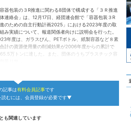
器包装の３R推進に関わる8団体で構成する「３Ｒ推進
体連絡会」は、12月17日、経団連会館で「容器包装３R
進のための自主行動計画2025」における2023年度の取
組み実績について、報道関係者向けに説明会を行った。
023年度は、ガラスびん、PETボトル、紙製容器など８素
合計の資源使用量の削減効果が2006年度からの累計で
365.5万トンに達した。また、団体のうちプラスチック容
包装リサ…
の記事は
有料会員記事
です
を読むには、会員登録が必要です▼
とも関連しています