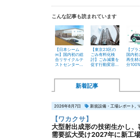
こんな記事も読まれています
【日本シーム
【東京23区の
【プラ
㈱】国内初の総
ごみ有料化検
国内初
合リサイクルテ
討】ごみ減量を
再生材
ストセンター...
促す行動変容...
分100%.
新着記事
2026年8月7日
新規設備・工場レポート
,
【ワカクサ】
大型射出成形の技術生かし、
需要拡大受け2027年に新工