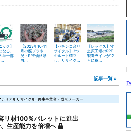
ニック】
【2023年10-11
【パチンコ台リ
【レックス】牧
となる、
月の廃プラ市
サイクル】3つ
之原工場のRPF
の単一部
況・RPF価格動
のルート確立
製造ラインが12
..
向...
し、リサイク...
月に稼...
記事一覧 »
Tw
マテリアルリサイクル
,
再生事業者・成形メーカー
容リ材100％パレットに進出
場、生産能力を倍増へ