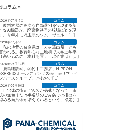
PJコラム »
コラム
2026年07月17日
飲料容器の高度な自動選別を実現する新
たなAI機器が、廃棄物処理の現場に姿を現
す。今年末に埼玉県のウム・ヴェルト[...]
コラム
2026年07月08日
私の地元の奈良県は「人材輩出県」とも
言われる。教育熱心な土地柄で大学進学率
は高いものの、本社を置く上場企業はわ[...]
コラム
2026年06月24日
鹿島建設㈱、㈱竹中工務店、NIPPON
EXPRESSホールディングス㈱、㈱リファイ
ンバースグループ、㈱あおぞ[...]
コラム
2026年06月10日
自治体の指定ごみ袋が品薄となって、市
販の無色または半透明のごみ袋での排出を
認める自治体が増えているという。指定[...]