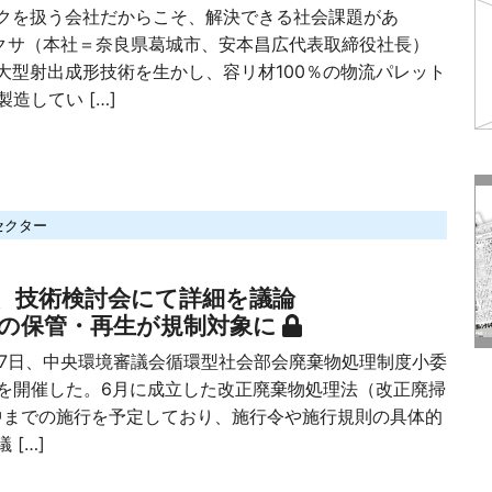
を扱う会社だからこそ、解決できる社会課題があ
カクサ（本社＝奈良県葛城市、安本昌広代表取締役社長）
大型射出成形技術を生かし、容リ材100％の物流パレット
製造してい […]
セクター
、技術検討会にて詳細を議論
の保管・再生が規制対象に
7日、中央環境審議会循環型社会部会廃棄物処理制度小委
）を開催した。6月に成立した改正廃棄物処理法（改正廃掃
年中までの施行を予定しており、施行令や施行規則の具体的
 […]