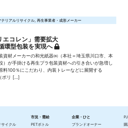
マテリアルリサイクル
,
再生事業者・成形メーカー
リエコレン」需要拡大
循環型包装を実現へ
資材メーカーの和光紙器㈱（本社＝埼玉県川口市、本
役）が手掛ける再生プラ包装資材への引き合いが急増し
原料100％にこだわり、内装トレーなどに展開する
（ポリ […]
市況・需給
企業・ひと
P
リサイクル
PETボトル
ブランドオーナー
購