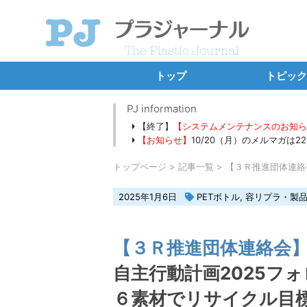
トップ
トピック
SDGs・E
PJ information
【終了】
【システムメンテナンスのお知
プラ新法
【お知らせ】
10/20（月）のメルマガは
海洋プラ・
トップページ
記事一覧
【３Ｒ推進団体連絡会
カーボンニ
2025年1月6日
PETボトル
,
容リプラ・製
バーゼル条約
新規設備・工
【３Ｒ推進団体連絡会
独占イン
自主行動計画2025フ
連載コ
６素材でリサイクル目