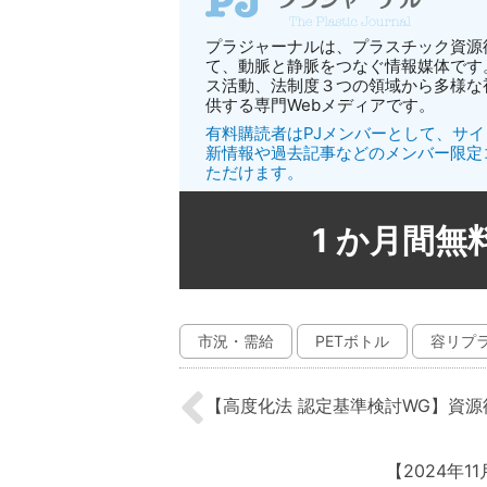
プラジャーナルは、プラスチック資源
て、動脈と静脈をつなぐ情報媒体です
ス活動、法制度３つの領域から多様な
供する専門Webメディアです。
有料購読者はPJメンバーとして、サ
新情報や過去記事などのメンバー限定
ただけます。
1 か月間
市況・需給
PETボトル
容リプ
【高度化法 認定基準検討WG】資源
【2024年