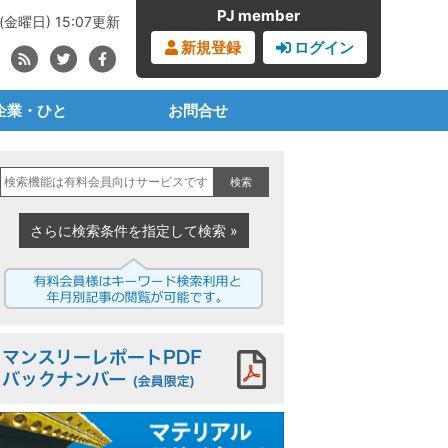
PJ member
(金曜日) 15:07更新
新規登録
ログイン
企業・ひと
お問合せ
ブランドオーナー
見積書・請求書依頼
検索
・化学・樹脂メーカー
購読の申込み
事業者・成形メーカー
広告の申込み
さらに検索条件を指定して検索 »
材メーカー・商社
プラジャーナルとは
業者・リサイクラー
PJからのお知らせ
治体・公共セクター
マンスリーレポートPDF
機械設備メーカー
界団体・任意団体