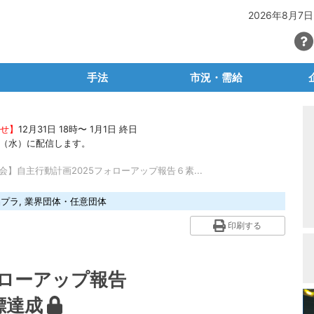
2026年8月7日
手法
市況・需給
SG・CSR
マテリアルリサイクル
PETボトル
らせ】
12月31日 18時〜 1月1日 終日
・容リ法
ケミカルリサイクル
有価物プラスチック
石油
22（水）に配信します。
ごみ問題
サーマルリサイクル
産廃プラ
再生
】自主行動計画2025フォローアップ報告６素...
ュートラル
生分解性プラ・バイオプラ
容リプラ・製品プラ
素
品プラ
,
業界団体・任意団体
等輸出入規制
脱プラ容器包装
プラ関連統計
産廃
印刷する
場レポート
廃プラの輸出入
自
】
タビュー
海外マーケット
ォローアップ報告
ラム
業
標達成