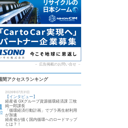
－
広告掲載のお問い合せ
－
週間アクセスランキング
2026年07月31日
【インタビュー】
経産省 GXグループ資源循環経済課 三牧
純一郎課長
「循環経済行動計画」でプラ再生材利用
が加速
経産省が描く国内循環へのロードマップ
とは？！