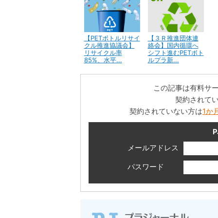
【PETボトルリサイ
【３Ｒ推進団体連
クル推進協議会】
絡会】国内循環へ
リサイクル率
シフト進むPETボト
85%、水平...
ルプラ新...
この記事は有料サ
契約されて
契約されていない方は
1か
P
メールアドレス
パスワード