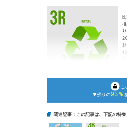
容
団
推
り
2
材
1
器
こ
93％
▼残りの
関連記事：この記事は、下記の特集