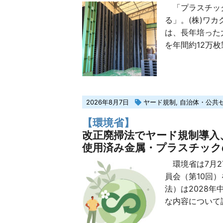
「プラスチック
る」。(株)ワ
は、長年培った
を年間約12万枚
2026年8月7日
ヤード規制
,
自治体・公共
【環境省】
改正廃掃法でヤード規制導入
使用済み金属・プラスチック
環境省は7月2
員会（第10回
法）は2028
な内容について議