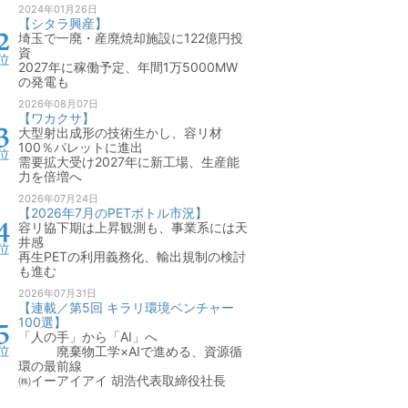
2024年01月26日
【シタラ興産】
埼玉で一廃・産廃焼却施設に122億円投
資
2027年に稼働予定、年間1万5000MW
の発電も
2026年08月07日
【ワカクサ】
大型射出成形の技術生かし、容リ材
100％パレットに進出
需要拡大受け2027年に新工場、生産能
力を倍増へ
2026年07月24日
【2026年7月のPETボトル市況】
容リ協下期は上昇観測も、事業系には天
井感
再生PETの利用義務化、輸出規制の検討
も進む
2026年07月31日
【連載／第5回 キラリ環境ベンチャー
100選】
「人の手」から「AI」へ
廃棄物工学×AIで進める、資源循
環の最前線
㈱イーアイアイ 胡浩代表取締役社長