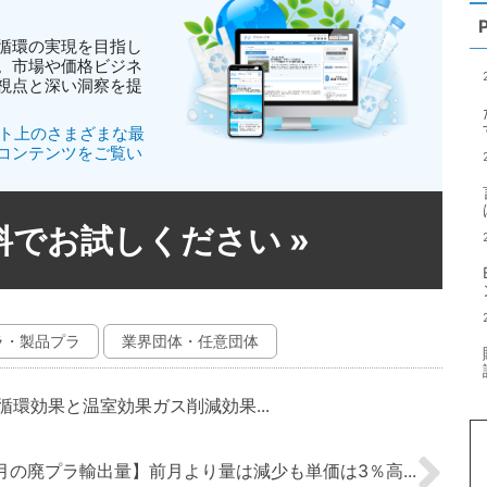
循環の実現を目指し
。市場や価格ビジネ
視点と深い洞察を提
イト上のさまざまな最
コンテンツをご覧い
無料でお試しください
»
ラ・製品プラ
業界団体・任意団体
循環効果と温室効果ガス削減効果...
11月の廃プラ輸出量】前月より量は減少も単価は3％高...