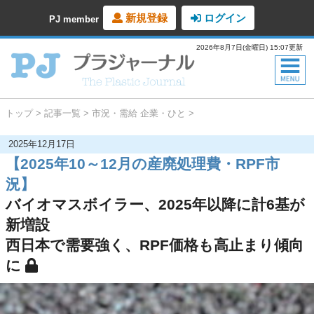
新規登録
ログイン
PJ member
2026年8月7日(金曜日) 15:07更新
トップ
記事一覧
市況・需給
企業・ひと
2025年12月17日
【2025年10～12月の産廃処理費・RPF市
況】
バイオマスボイラー、2025年以降に計6基が
新増設
西日本で需要強く、RPF価格も高止まり傾向
に