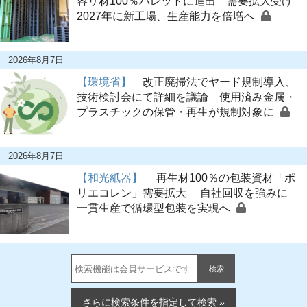
容リ材100％パレットに進出 需要拡大受け
2027年に新工場、生産能力を倍増へ
2026年8月7日
【環境省】
改正廃掃法でヤード規制導入、
技術検討会にて詳細を議論 使用済み金属・
プラスチックの保管・再生が規制対象に
2026年8月7日
【和光紙器】
再生材100％の包装資材「ポ
リエコレン」需要拡大 自社回収を強みに
一貫生産で循環型包装を実現へ
検索
さらに検索条件を指定して検索 »