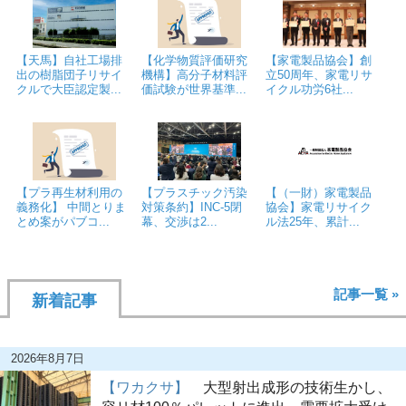
【天馬】自社工場排
【化学物質評価研究
【家電製品協会】創
出の樹脂団子リサイ
機構】高分子材料評
立50周年、家電リサ
クルで大臣認定製...
価試験が世界基準...
イクル功労6社...
【プラ再生材利用の
【プラスチック汚染
【（一財）家電製品
義務化】 中間とりま
対策条約】INC-5閉
協会】家電リサイク
とめ案がパブコ...
幕、交渉は2...
ル法25年、累計...
記事一覧 »
新着記事
2026年8月7日
【ワカクサ】
大型射出成形の技術生かし、