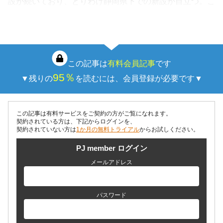
設が続いており、とりわけ静岡県下での新設が目立つ。こ
うした原料利用拡大を背景に、産廃処理費には下落圧力も
芽生え始めている。加えて、鉄鋼メーカ…
この記事は
有料会員記事
です
95％
▼残りの
を読むには、会員登録が必要です▼
この記事は有料サービスをご契約の方がご覧になれます。
契約されている方は、下記からログインを、
契約されていない方は
1か月の無料トライアル
からお試しください。
PJ member ログイン
メールアドレス
パスワード