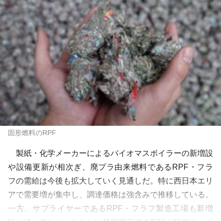
固形燃料のRPF
製紙・化学メーカーによるバイオマスボイラーの新増設
や設備更新が相次ぎ、廃プラ由来燃料であるRPF・フラ
フの需給は今後も拡大していく見通しだ。特に西日本エリ
アで需要増が集中し、調達価格は強含みで推移している。
一方、サプライヤーであるRPF・フラフ製造工場も新増