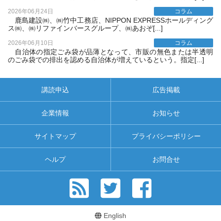
2026年06月24日
コラム
鹿島建設㈱、㈱竹中工務店、NIPPON EXPRESSホールディング
ス㈱、㈱リファインバースグループ、㈱あおぞ[...]
2026年06月10日
コラム
自治体の指定ごみ袋が品薄となって、市販の無色または半透明
のごみ袋での排出を認める自治体が増えているという。指定[...]
講読申込
広告掲載
企業情報
お知らせ
サイトマップ
プライバシーポリシー
ヘルプ
お問合せ
English