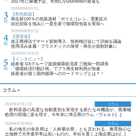
2027年に稼働予定、年間1万5000MWの発電も
2026年08月07日
【和光紙器】
再生材100％の包装資材「ポリエコレン」需要拡大
自社回収を強みに一貫生産で循環型包装を実現へ
2026年08月07日
【環境省】
改正廃掃法でヤード規制導入、技術検討会にて詳細を議論
使用済み金属・プラスチックの保管・再生が規制対象に
2026年07月31日
【インタビュー】
経産省 GXグループ資源循環経済課 三牧純一郎課長
「循環経済行動計画」でプラ再生材利用が加速
経産省が描く国内循環へのロードマップとは？！
コラム »
2026年07月17日
コラム
飲料容器の高度な自動選別を実現する新たなAI機器が、廃棄物
処理の現場に姿を現す。今年末に埼玉県のウム・ヴェルト[...]
2026年07月08日
コラム
私の地元の奈良県は「人材輩出県」とも言われる。教育熱心な
土地柄で大学進学率は高いものの、本社を置く上場企業はわ[...]