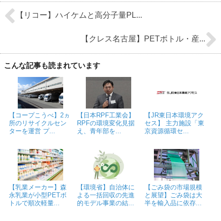
【リコー】ハイケムと高分子量PL...
【クレス名古屋】PETボトル・産...
こんな記事も読まれています
【コープこうべ】2ヵ
【日本RPF工業会】
【JR東日本環境アク
所のリサイクルセン
RPFの環境変化見据
セス】 主力施設「東
ターを運営 プ...
え、青年部を...
京資源循環セ...
【乳業メーカー】森
【環境省】自治体に
【ごみ袋の市場規模
永乳業が小型PETボ
よる一括回収の先進
と展望】ごみ袋は大
トルで順次軽量...
的モデル事業の結...
半を輸入品に依存...