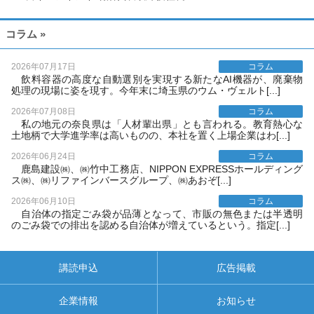
コラム »
2026年07月17日
コラム
飲料容器の高度な自動選別を実現する新たなAI機器が、廃棄物
処理の現場に姿を現す。今年末に埼玉県のウム・ヴェルト[...]
2026年07月08日
コラム
私の地元の奈良県は「人材輩出県」とも言われる。教育熱心な
土地柄で大学進学率は高いものの、本社を置く上場企業はわ[...]
2026年06月24日
コラム
鹿島建設㈱、㈱竹中工務店、NIPPON EXPRESSホールディング
ス㈱、㈱リファインバースグループ、㈱あおぞ[...]
2026年06月10日
コラム
自治体の指定ごみ袋が品薄となって、市販の無色または半透明
のごみ袋での排出を認める自治体が増えているという。指定[...]
講読申込
広告掲載
企業情報
お知らせ