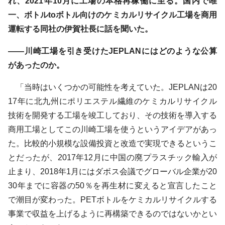
れ、2021年10月に工場の本格再稼働に至る。国内で唯
一、ボトルtoボトル向けのケミカルリサイクル工場を商用
運転する同社の伊賀社長に話を聞いた。
――川崎工場を引き受けたJEPLANにはどのような公算
があったのか。
「当時はいくつかの可能性を考えていた。JEPLANは20
17年に北九州にポリエステル繊維のケミカルリサイクル
技術を開発する工場を竣工しており、その技術を導入する
商用工場としてこの川崎工場を使うというアイデアがあっ
た。比較的小規模な設備投資と改造で実現できるというこ
とだったが、2017年12月に中国の廃プラスチック輸入が
止まり、2018年1月にはダボス会議でグローバル企業が20
30年までに容器の50％を再生材に変えると宣言したこと
で潮目が変わった。PETボトルをケミカルリサイクルする
事業で収益を上げるように再構築できるのではないかとい