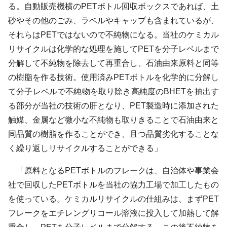
る。自動販売機横のPETボトル回収ボックスであれば、土
砂やその他のごみ、ラベルやキャップも含まれているが、
それらはPETではないので不純物になる。当社のケミカル
リサイクルは化学的な処理を施してPETを分子レベルまで
分解して不純物を除去して再重合し、石油由来原料と同等
の樹脂を作る技術。使用済みPETボトルを化学的に分解し
て分子レベルで不純物を取り除き高純度のBHETを抽出す
る部分が当社の技術の肝となり、PET製造時に添加された
触媒、金属など微小な不純物も取りきることで石油由来と
同品質の樹脂を作ることができ、且つ品質劣化することな
く繰り返しリサイクルすることができる」
「原料となるPETボトルのフレークは、自治体や事業会
社で回収したPETボトルを当社の協力工場で加工したもの
を使っている。ケミカルリサイクルの仕組みは、まずPET
フレークをエチレングリコール溶液に投入して加熱して解