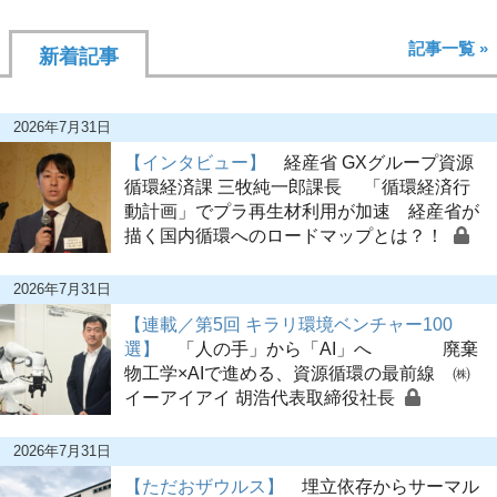
記事一覧 »
新着記事
2026年7月31日
【インタビュー】
経産省 GXグループ資源
循環経済課 三牧純一郎課長 「循環経済行
動計画」でプラ再生材利用が加速 経産省が
描く国内循環へのロードマップとは？！
2026年7月31日
【連載／第5回 キラリ環境ベンチャー100
選】
「人の手」から「AI」へ 廃棄
物工学×AIで進める、資源循環の最前線 ㈱
イーアイアイ 胡浩代表取締役社長
2026年7月31日
【ただおザウルス】
埋立依存からサーマル