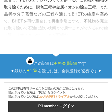
重合し、PETを分子レベルまで分解する。この後不純物を
取り除くために、脱色工程や金属イオンの除去工程、また
晶析や分子蒸留などの工程を通してBHETの純度を高め
て、BHETを再び重合して再生樹脂にする。不純物を完全
に取り除いて石油に近い状態まで戻すことができるので繰
り返しリサイクルすることが可能だ」
…
この記事は
有料会員記事
です
81％
▼残りの
を読むには、会員登録が必要です▼
この記事は有料サービスをご契約の方がご覧になれます。
契約されている方は、下記からログインを、
契約されていない方は
1か月の無料トライアル
からお試しください。
PJ member ログイン