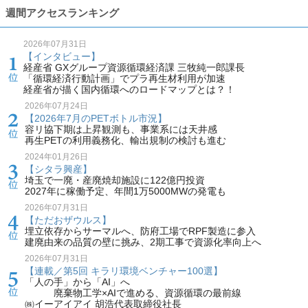
週間アクセスランキング
2026年07月31日
【インタビュー】
経産省 GXグループ資源循環経済課 三牧純一郎課長
「循環経済行動計画」でプラ再生材利用が加速
経産省が描く国内循環へのロードマップとは？！
2026年07月24日
【2026年7月のPETボトル市況】
容リ協下期は上昇観測も、事業系には天井感
再生PETの利用義務化、輸出規制の検討も進む
2024年01月26日
【シタラ興産】
埼玉で一廃・産廃焼却施設に122億円投資
2027年に稼働予定、年間1万5000MWの発電も
2026年07月31日
【ただおザウルス】
埋立依存からサーマルへ、防府工場でRPF製造に参入
建廃由来の品質の壁に挑み、2期工事で資源化率向上へ
2026年07月31日
【連載／第5回 キラリ環境ベンチャー100選】
「人の手」から「AI」へ
廃棄物工学×AIで進める、資源循環の最前線
㈱イーアイアイ 胡浩代表取締役社長