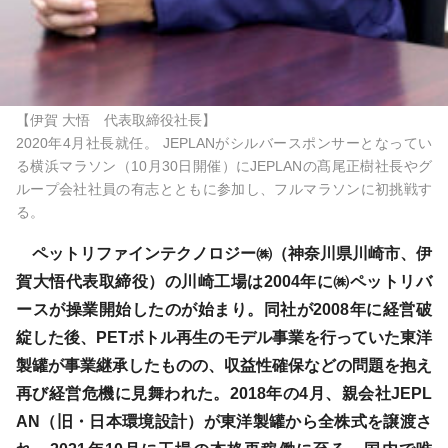
【伊賀 大悟 代表取締役社長】
2020年4月社長就任。 JEPLANがシルバースポンサーとなってい
る横浜マラソン（10月30日開催）にJEPLANの髙尾正樹社長やグ
ループ会社社員の有志とともに参加し、フルマラソンに初挑戦す
る。
ペットリファインテクノロジー㈱（神奈川県川崎市、伊
賀大悟代表取締役）の川崎工場は2004年に㈱ペットリバ
ースが操業開始したのが始まり。同社が2008年に経営破
綻した後、PETボトル再生のモデル事業を行っていた東洋
製罐が事業継承したものの、収益性確保などの問題を抱え
再び経営危機に見舞われた。2018年の4月、親会社JEPL
AN（旧・日本環境設計）が東洋製罐から全株式を譲渡さ